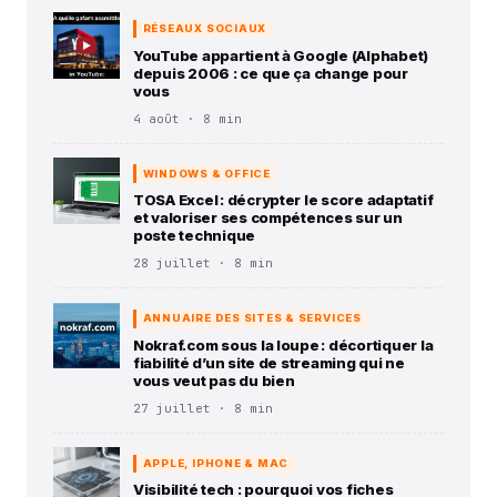
RÉSEAUX SOCIAUX
YouTube appartient à Google (Alphabet)
depuis 2006 : ce que ça change pour
vous
4 août · 8 min
WINDOWS & OFFICE
TOSA Excel : décrypter le score adaptatif
et valoriser ses compétences sur un
poste technique
28 juillet · 8 min
ANNUAIRE DES SITES & SERVICES
Nokraf.com sous la loupe : décortiquer la
fiabilité d’un site de streaming qui ne
vous veut pas du bien
27 juillet · 8 min
APPLE, IPHONE & MAC
Visibilité tech : pourquoi vos fiches