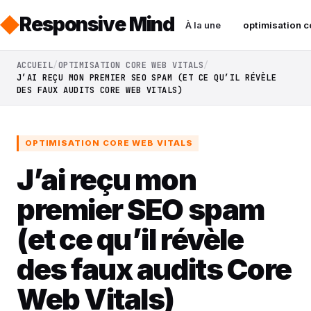
Responsive Mind
À la une
optimisation c
ACCUEIL
OPTIMISATION CORE WEB VITALS
J’AI REÇU MON PREMIER SEO SPAM (ET CE QU’IL RÉVÈLE
DES FAUX AUDITS CORE WEB VITALS)
OPTIMISATION CORE WEB VITALS
J’ai reçu mon
premier SEO spam
(et ce qu’il révèle
des faux audits Core
Web Vitals)