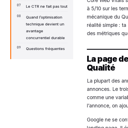
Core Web Vitals s’
Le CTR ne fait pas tout
à 5/10 sur les te
mécanique du Qua
Quand l’optimisation
technique devient un
réalité simple : t
avantage
des métriques qu
concurrentiel durable
Questions fréquentes
La page de
Qualité
La plupart des an
annonces. Le trois
comme une variabl
l’annonce, on ajou
Google ne se con
landing page. Il év