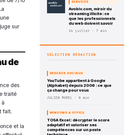
ssé de 7/10
SERVICES
La
Avobiv.com, miroir du
streaming illicite : ce
 une
que les professionnels
du web doivent savoir
 juge sur
26 juillet · 7 min
SÉLECTION RÉDACTION
au de
RÉSEAUX SOCIAUX
YouTube appartient à Google
nence des
(Alphabet) depuis 2006 : ce que
ça change pour vous
e traité
JULIEN MOREL · 8 min
 à
 fait.
WINDOWS & OFFICE
TOSA Excel : décrypter le score
adaptatif et valoriser ses
once et la
compétences sur un poste
c effectué.
technique