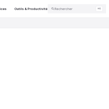
vices
Outils & Productivité
Rechercher
Messagerie & Espaces de Conne
⌘K