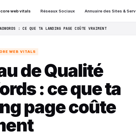
 core web vitals
Réseaux Sociaux
Annuaire des Sites & Ser
ADWORDS : CE QUE TA LANDING PAGE COÛTE VRAIMENT
ORE WEB VITALS
au de Qualité
rds : ce que ta
ing page coûte
ment