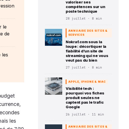
valoriser ses
ression
compétences sur un
poste technique
28 juillet · 8 min
 le
ANNUAIRE DES SITES &
te de
SERVICES
Nokraf.com sous la
loupe : décortiquer la
fiabilité d’un site de
 les
streaming qui ne vous
veut pas du bien
27 juillet · 8 min
APPLE, IPHONE & MAC
Visibilité tech :
pourquoi vos fiches
budget
produit seules ne
captent pas le trafic
currence,
Google
secondes
26 juillet · 11 min
ais les
ANNUAIRE DES SITES &