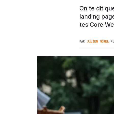
On te dit qu
landing page
tes Core Web
PAR
JULIEN MOREL
·
P