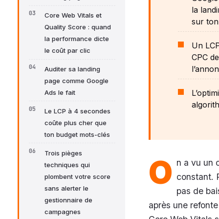
la land
Core Web Vitals et
sur ton
Quality Score : quand
la performance dicte
Un LCP 
le coût par clic
CPC de 
l’annon
Auditer sa landing
page comme Google
L’optim
Ads le fait
algori
Le LCP à 4 secondes
coûte plus cher que
ton budget mots-clés
Trois pièges
O
n a vu un
techniques qui
constant. 
plombent votre score
sans alerter le
pas de ba
gestionnaire de
après une refonte 
campagnes