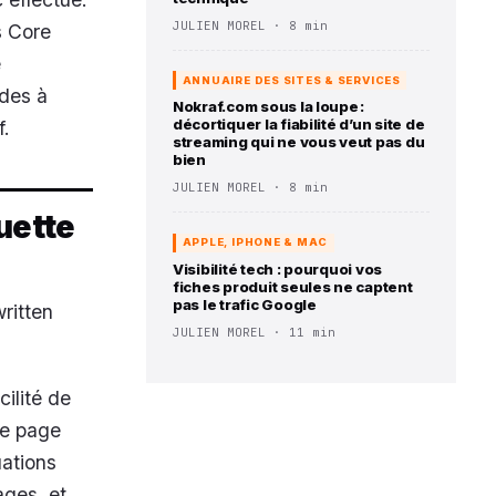
JULIEN MOREL · 8 min
s Core
e
ANNUAIRE DES SITES & SERVICES
ndes à
Nokraf.com sous la loupe :
décortiquer la fiabilité d’un site de
f.
streaming qui ne vous veut pas du
bien
JULIEN MOREL · 8 min
uette
APPLE, IPHONE & MAC
Visibilité tech : pourquoi vos
fiches produit seules ne captent
pas le trafic Google
ritten
JULIEN MOREL · 11 min
cilité de
de page
uations
ages, et