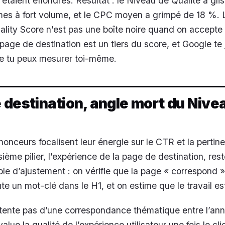
étaient effondrés. Résultat : le Niveau de Qualité a gli
rmes à fort volume, et le CPC moyen a grimpé de 18 %. 
lity Score n’est pas une boîte noire quand on accepte
a page de destination est un tiers du score, et Google te
e tu peux mesurer toi-même.
 destination, angle mort du Nive
nonceurs focalisent leur énergie sur le CTR et la perti
ième pilier, l’expérience de la page de destination, rest
e d’ajustement : on vérifie que la page « correspond »
te un mot-clé dans le H1, et on estime que le travail est
tente pas d’une correspondance thématique entre l’ann
alue la qualité de l’expérience utilisateur une fois le cli