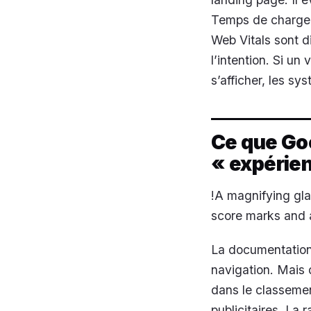
Temps de chargemen
Web Vitals sont d
l’intention. Si u
s’afficher, les s
Ce que Goo
« expérien
!A magnifying gla
score marks and a
La documentation o
navigation. Mais 
dans le classemen
publicitaires. La