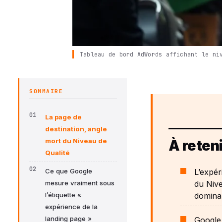
Tableau de bord AdWords affichant le ni
SOMMAIRE
La page de
destination, angle
mort du Niveau de
À reteni
Qualité
L’expér
Ce que Google
du Nive
mesure vraiment sous
domina
l’étiquette «
expérience de la
landing page »
Google 