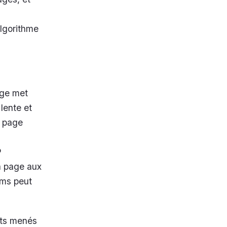
lgorithme
age met
lente et
g page
P
la page aux
 ms peut
sts menés