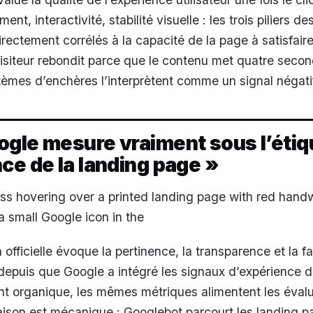
t, interactivité, stabilité visuelle : les trois piliers de
irectement corrélés à la capacité de la page à satisfair
n visiteur rebondit parce que le contenu met quatre seco
ystèmes d’enchères l’interprètent comme un signal négati
gle mesure vraiment sous l’étiq
ce de la landing page »
ss hovering over a printed landing page with red handw
 small Google icon in the
fficielle évoque la pertinence, la transparence et la fa
depuis que Google a intégré les signaux d’expérience 
t organique, les mêmes métriques alimentent les éval
 raison est mécanique : Googlebot parcourt les landing p