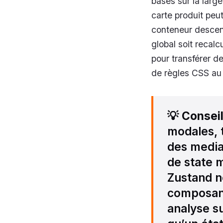
basés sur la larg
carte produit pe
conteneur descend
global soit recal
pour transférer d
de règles CSS au
💡
Consei
modales, t
des media
de state
Zustand n
composant
analyse s