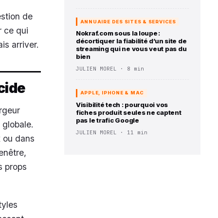
estion de
ANNUAIRE DES SITES & SERVICES
 ce qui
Nokraf.com sous la loupe :
décortiquer la fiabilité d’un site de
s arriver.
streaming qui ne vous veut pas du
bien
JULIEN MOREL · 8 min
cide
APPLE, IPHONE & MAC
Visibilité tech : pourquoi vos
rgeur
fiches produit seules ne captent
pas le trafic Google
 globale.
JULIEN MOREL · 11 min
x ou dans
fenêtre,
s props
tyles