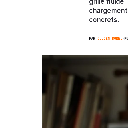
grille fluid
chargement c
concrets.
PAR
JULIEN MOREL
·
P