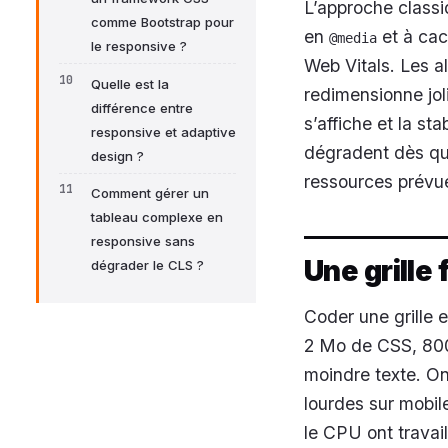
L’approche classi
comme Bootstrap pour
en
et à cac
@media
le responsive ?
Web Vitals. Les a
Quelle est la
redimensionne joli
différence entre
s’affiche et la st
responsive et adaptive
dégradent dès que
design ?
ressources prévue
Comment gérer un
tableau complexe en
responsive sans
Une grille 
dégrader le CLS ?
Coder une grille 
2 Mo de CSS, 800 
moindre texte. On
lourdes sur mobil
le CPU ont travail