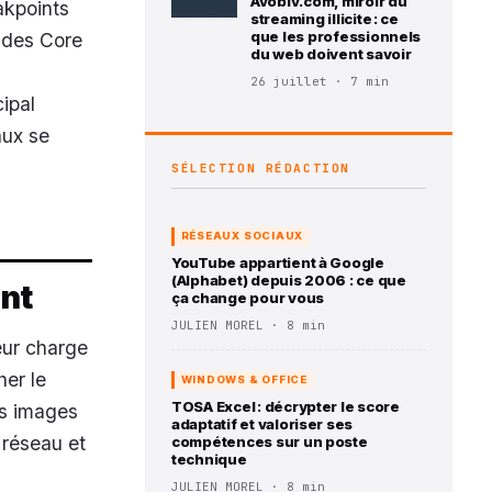
Avobiv.com, miroir du
akpoints
streaming illicite : ce
que les professionnels
 des Core
du web doivent savoir
26 juillet · 7 min
cipal
aux se
SÉLECTION RÉDACTION
RÉSEAUX SOCIAUX
YouTube appartient à Google
(Alphabet) depuis 2006 : ce que
ant
ça change pour vous
JULIEN MOREL · 8 min
eur charge
her le
WINDOWS & OFFICE
TOSA Excel : décrypter le score
s images
adaptatif et valoriser ses
 réseau et
compétences sur un poste
technique
JULIEN MOREL · 8 min