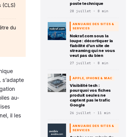
poste technique
s (CLS)
28 juillet · 8 min
ANNUAIRE DES SITES &
être du
SERVICES
Nokraf.com sous la
loupe : décortiquer la
fiabilité d’un site de
streaming qui ne vous
veut pas du bien
27 juillet · 8 min
nique
APPLE, IPHONE & MAC
L s’adapte
Visibilité tech :
igation
pourquoi vos fiches
produit seules ne
iles au-
captent pas le trafic
Google
ises
26 juillet · 11 min
l, il les
ANNUAIRE DES SITES &
SERVICES