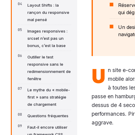
Réserve
Layout Shifts : la
qui dég
rançon du responsive
mal pensé
Un desi
Images responsives :
navigat
srcset n’est pas un
bonus, c’est la base
Outiller le test
responsive sans le
U
n site e-c
redimensionnement de
mobile alo
fenêtre
à toutes le
Le mythe du « mobile-
passe en hamburge
first » sans stratégie
dessus de 4 seco
de chargement
performances. Pir
Questions fréquentes
aggrave.
Faut-il encore utiliser
un framework CSS