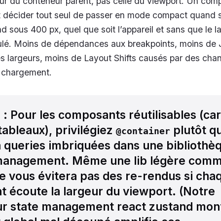
eur du conteneur parent, pas celle du viewport. Un com
ut décider tout seul de passer en mode compact quand 
 sous 400 px, quel que soit l’appareil et sans que le l
culé. Moins de dépendances aux breakpoints, moins de 
es largeurs, moins de Layout Shifts causés par des ch
 chargement.
l
: Pour les composants réutilisables (car
ableaux), privilégiez
plutôt q
@container
 queries imbriquées dans une bibliothè
 management. Même une lib légère com
e vous évitera pas des re-rendus si cha
 écoute la largeur du viewport. (Notre
ur state management react zustand mon