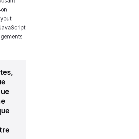
posant
son
ayout
JavaScript
angements
tes,
ue
que
me
que
tre