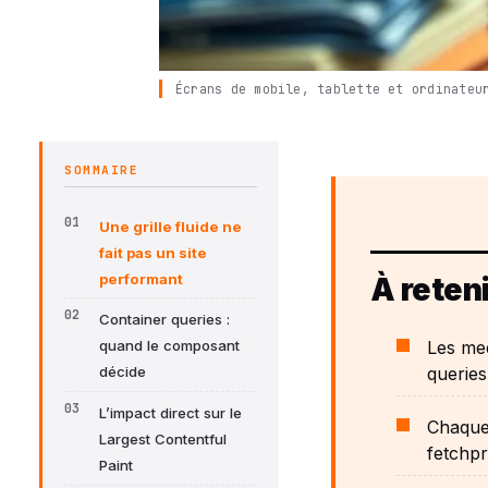
Écrans de mobile, tablette et ordinateu
SOMMAIRE
Une grille fluide ne
fait pas un site
performant
À reteni
Container queries :
Les med
quand le composant
queries
décide
L’impact direct sur le
Chaque 
Largest Contentful
fetchpr
Paint