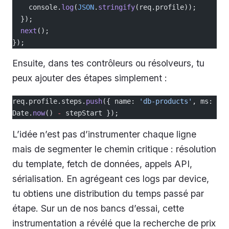
    console.
log
(
JSON
.
stringify
(req.profile));
  });
  next
();
});
Ensuite, dans tes contrôleurs ou résolveurs, tu
peux ajouter des étapes simplement :
req.profile.steps.
push
({ name: 
'db-products'
, ms: 
Date.
now
() 
-
 stepStart });
L’idée n’est pas d’instrumenter chaque ligne
mais de segmenter le chemin critique : résolution
du template, fetch de données, appels API,
sérialisation. En agrégeant ces logs par device,
tu obtiens une distribution du temps passé par
étape. Sur un de nos bancs d’essai, cette
instrumentation a révélé que la recherche de prix