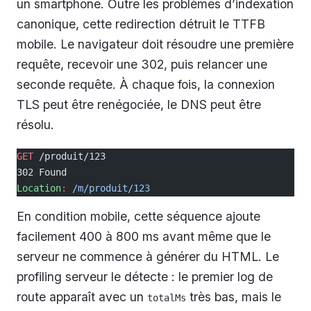
un smartphone. Outre les problèmes d’indexation
canonique, cette redirection détruit le TTFB
mobile. Le navigateur doit résoudre une première
requête, recevoir une 302, puis relancer une
seconde requête. À chaque fois, la connexion
TLS peut être renégociée, le DNS peut être
résolu.
GET
 /produit/123
302 Found
Location
:
 /m/produit/123
En condition mobile, cette séquence ajoute
facilement 400 à 800 ms avant même que le
serveur ne commence à générer du HTML. Le
profiling serveur le détecte : le premier log de
route apparaît avec un
très bas, mais le
totalMs