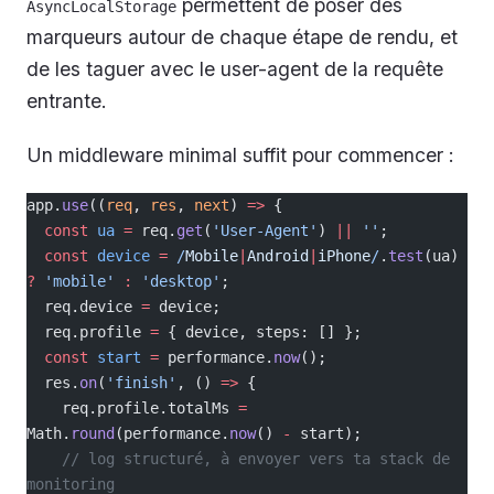
permettent de poser des
AsyncLocalStorage
marqueurs autour de chaque étape de rendu, et
de les taguer avec le user-agent de la requête
entrante.
Un middleware minimal suffit pour commencer :
app.
use
((
req
, 
res
, 
next
) 
=>
 {
  const
 ua
 =
 req.
get
(
'User-Agent'
) 
||
 ''
;
  const
 device
 =
 /
Mobile
|
Android
|
iPhone
/
.
test
(ua) 
?
 'mobile'
 :
 'desktop'
;
  req.device 
=
 device;
  req.profile 
=
 { device, steps: [] };
  const
 start
 =
 performance.
now
();
  res.
on
(
'finish'
, () 
=>
 {
    req.profile.totalMs 
=
Math.
round
(performance.
now
() 
-
 start);
    // log structuré, à envoyer vers ta stack de 
monitoring