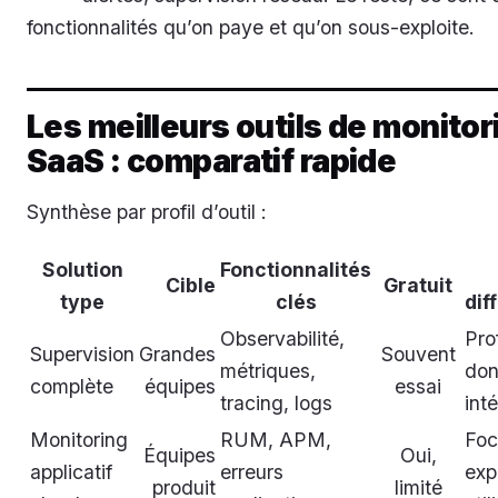
fonctionnalités qu’on paye et qu’on sous-exploite.
Les meilleurs outils de monitor
SaaS : comparatif rapide
Synthèse par profil d’outil :
Solution
Fonctionnalités
Cible
Gratuit
type
clés
dif
Observabilité,
Pro
Supervision
Grandes
Souvent
métriques,
don
complète
équipes
essai
tracing, logs
int
Monitoring
RUM, APM,
Foc
Équipes
Oui,
applicatif
erreurs
exp
produit
limité