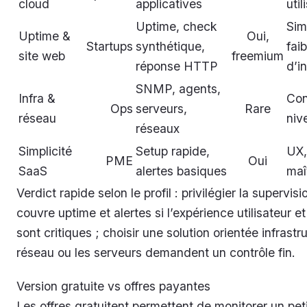
cloud
applicatives
util
Uptime, check
Sim
Uptime &
Oui,
Startups
synthétique,
fai
site web
freemium
réponse HTTP
d’in
SNMP, agents,
Infra &
Con
Ops
serveurs,
Rare
réseau
niv
réseaux
Simplicité
Setup rapide,
UX,
PME
Oui
SaaS
alertes basiques
maî
Verdict rapide selon le profil : privilégier la supervisi
couvre uptime et alertes si l’expérience utilisateur et
sont critiques ; choisir une solution orientée infrastru
réseau ou les serveurs demandent un contrôle fin.
Version gratuite vs offres payantes
Les offres gratuitent permettent de monitorer un pe