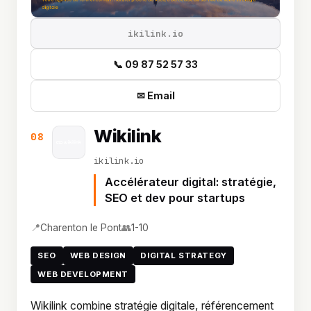
ikilink.io
📞 09 87 52 57 33
✉ Email
Wikilink
08
ikilink.io
Accélérateur digital: stratégie,
SEO et dev pour startups
📍
👥
Charenton le Pont
1-10
SEO
WEB DESIGN
DIGITAL STRATEGY
WEB DEVELOPMENT
Wikilink combine stratégie digitale, référencement