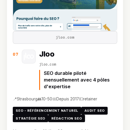
jloo.com
Jloo
07
jloo.com
SEO durable piloté
mensuellement avec 4 pôles
d'expertise
📍
👥
📅
💶
Strasbourg
10-50
Depuis 2017
retainer
SEO - RÉFÉRENCEMENT NATUREL
AUDIT SEO
STRATÉGIE SEO
RÉDACTION SEO