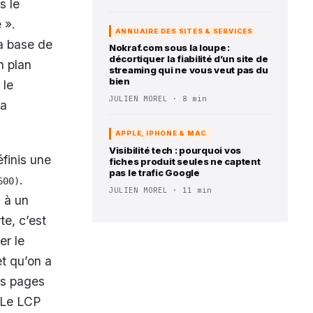
s le
 ».
ANNUAIRE DES SITES & SERVICES
la base de
Nokraf.com sous la loupe :
décortiquer la fiabilité d’un site de
n plan
streaming qui ne vous veut pas du
bien
 le
JULIEN MOREL · 8 min
la
APPLE, IPHONE & MAC
Visibilité tech : pourquoi vos
éfinis une
fiches produit seules ne captent
pas le trafic Google
.
600)
JULIEN MOREL · 11 min
 à un
e, c’est
er le
et qu’on a
es pages
 Le LCP