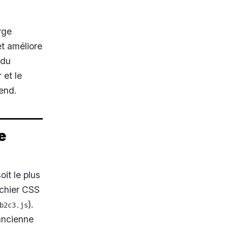
rge
et améliore
 du
 et le
-end.
e
it le plus
ichier CSS
).
b2c3.js
’ancienne