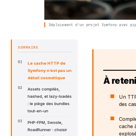
Déploiement d'un projet Symfony avec pi
SOMMAIRE
Le cache HTTP de
Symfony n’est pas un
détail cosmétique
À reteni
Assets compilés,
Un TTF
hashed, et lazy-loadés
des cas
: le piège des bundles
tout-en-un
Compile
PHP-FPM, Swoole,
cache à
RoadRunner : choisir
explosé