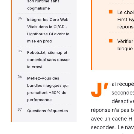
son runtime sans
dogmatisme
Le cho
First B
Intégrer les Core Web
répons
Vitals dans la CI/CD :
Lighthouse CI avant la
Vérifie
mise en prod
bloque 
Robots.txt, sitemap et
canonical sans casser
le crawl
Méfiez-vous des
J’
ai récupé
bundles magiques qui
secondes.
promettent +50% de
performance
désactive
réponse n’a pas b
Questions fréquentes
avec un cache HT
secondes. Le navi