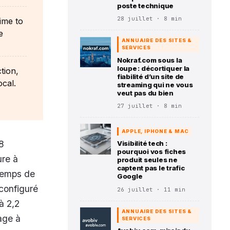
poste technique
28 juillet · 8 min
ime to
e
ANNUAIRE DES SITES &
SERVICES
Nokraf.com sous la
loupe : décortiquer la
tion,
fiabilité d’un site de
cal.
streaming qui ne vous
veut pas du bien
27 juillet · 8 min
APPLE, IPHONE & MAC
8
Visibilité tech :
pourquoi vos fiches
ure à
produit seules ne
captent pas le trafic
 temps de
Google
configuré
26 juillet · 11 min
à 2,2
ANNUAIRE DES SITES &
age à
SERVICES