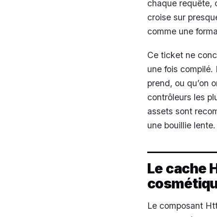
chaque requête, c
croise sur presqu
comme une formali
Ce ticket ne conc
une fois compilé. 
prend, ou qu’on o
contrôleurs les plu
assets sont recom
une bouillie lente.
Le cache H
cosmétiq
Le composant Ht