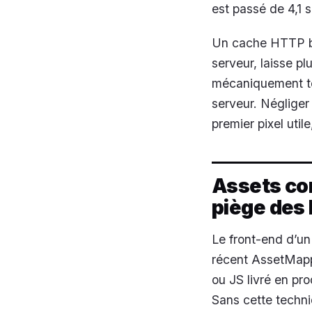
est passé de 4,1 
Un cache HTTP bie
serveur, laisse p
mécaniquement to
serveur. Négliger c
premier pixel util
Assets com
piège des
Le front-end d’un
récent AssetMappe
ou JS livré en pr
Sans cette techni