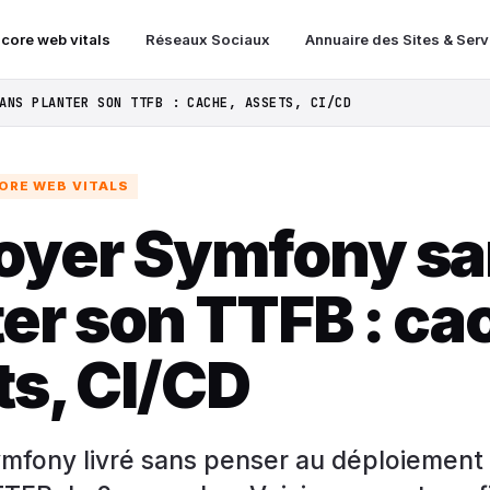
 core web vitals
Réseaux Sociaux
Annuaire des Sites & Ser
ANS PLANTER SON TTFB : CACHE, ASSETS, CI/CD
ORE WEB VITALS
oyer Symfony s
er son TTFB : ca
ts, CI/CD
ymfony livré sans penser au déploiement