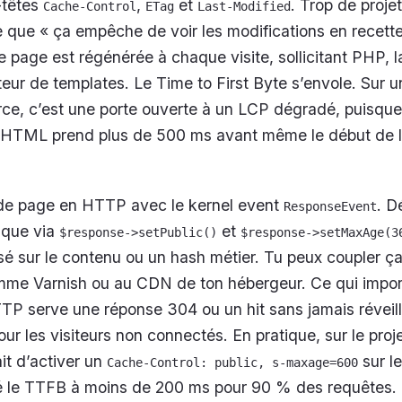
-têtes
,
et
. Trop de projet
Cache-Control
ETag
Last-Modified
 que « ça empêche de voir les modifications en recette
e page est régénérée à chaque visite, sollicitant PHP, 
eur de templates. Le Time to First Byte s’envole. Sur u
ce, c’est une porte ouverte à un LCP dégradé, puisque
 HTML prend plus de 500 ms avant même le début de 
de page en HTTP avec le kernel event
. D
ResponseEvent
ique via
et
$response->setPublic()
$response->setMaxAge(3
é sur le contenu ou un hash métier. Tu peux coupler ça
mme Varnish ou au CDN de ton hébergeur. Ce qui import
P serve une réponse 304 ou un hit sans jamais réveill
r les visiteurs non connectés. En pratique, sur le proj
ait d’activer un
sur l
Cache-Control: public, s-maxage=600
é le TTFB à moins de 200 ms pour 90 % des requêtes.