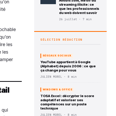
Avobiv.com, miroir du
qu’on
streaming illicite : ce
ité
que les professionnels
du web doivent savoir
26 juillet · 7 min
rochable
 qu’on
SÉLECTION RÉDACTION
re les
 les
RÉSEAUX SOCIAUX
ramper
YouTube appartient à Google
(Alphabet) depuis 2006 : ce que
ça change pour vous
JULIEN MOREL · 8 min
ail
WINDOWS & OFFICE
TOSA Excel : décrypter le score
adaptatif et valoriser ses
compétences sur un poste
technique
 qui
JULIEN MOREL · 8 min