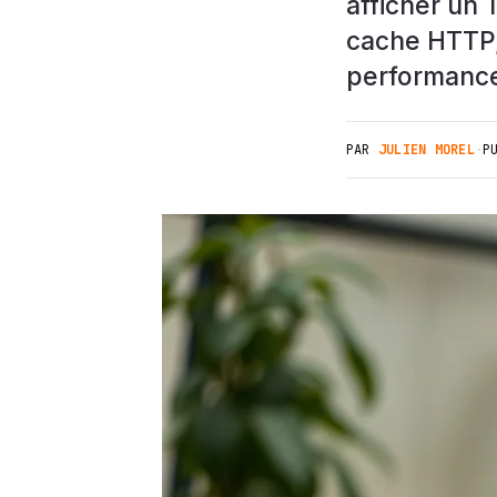
afficher un
cache HTTP,
performance 
PAR
JULIEN MOREL
·
P