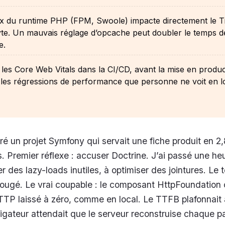
ix du runtime PHP (FPM, Swoole) impacte directement le T
yte. Un mauvais réglage d’opcache peut doubler le temps d
e.
r les Core Web Vitals dans la CI/CD, avant la mise en produc
les régressions de performance que personne ne voit en lo
ré un projet Symfony qui servait une fiche produit en 2,
 Premier réflexe : accuser Doctrine. J’ai passé une he
r des lazy-loads inutiles, à optimiser des jointures. Le
ougé. Le vrai coupable : le composant HttpFoundation 
TP laissé à zéro, comme en local. Le TTFB plafonnait 
gateur attendait que le serveur reconstruise chaque p