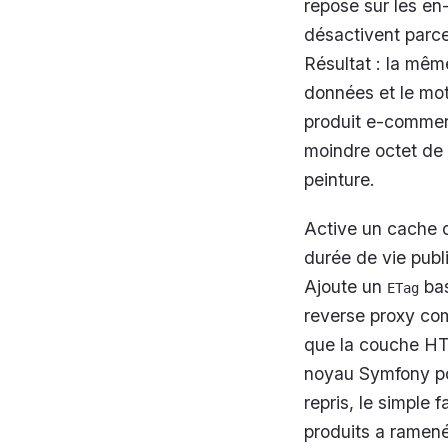
repose sur les en
désactivent parce
Résultat : la mêm
données et le mot
produit e-commer
moindre octet de
peinture.
Active un cache 
durée de vie publ
Ajoute un
bas
ETag
reverse proxy co
que la couche HTT
noyau Symfony pou
repris, le simple f
produits a ramen