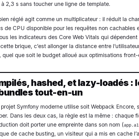
s à 2,3 s sans toucher une ligne de template.
n réglé agit comme un multiplicateur : il réduit la cha
lus de CPU disponible pour les requêtes non cachables 
us les indicateurs des Core Web Vitals qui dépendent
ette brique, c’est allonger la distance entre l’utilisateur
e, quel que soit le budget alloué aux optimisations front
pilés, hashed, et lazy-loadés : l
 bundles tout-en-un
 projet Symfony moderne utilise soit Webpack Encore, so
r. Dans les deux cas, la règle est la même : chaque f
oduction doit porter une empreinte dans son nom (
app.a1
que de cache busting, un visiteur qui a mis en cache l