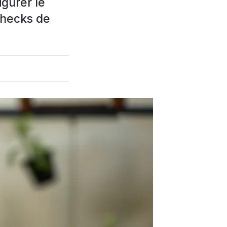
gurer le
checks de