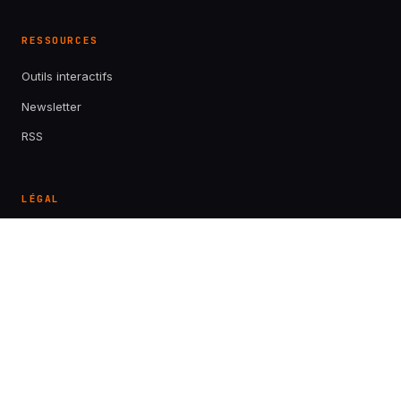
RESSOURCES
Outils interactifs
Newsletter
RSS
LÉGAL
À propos
Contact
Mentions légales
Confidentialité
Plan du site