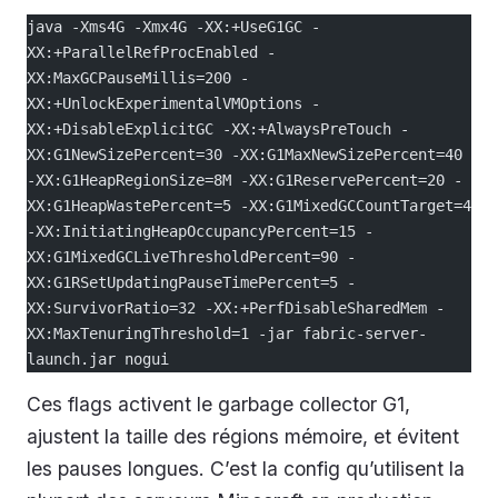
java -Xms4G -Xmx4G -XX:+UseG1GC -
XX:+ParallelRefProcEnabled -
XX:MaxGCPauseMillis=200 -
XX:+UnlockExperimentalVMOptions -
XX:+DisableExplicitGC -XX:+AlwaysPreTouch -
XX:G1NewSizePercent=30 -XX:G1MaxNewSizePercent=40 
-XX:G1HeapRegionSize=8M -XX:G1ReservePercent=20 -
XX:G1HeapWastePercent=5 -XX:G1MixedGCCountTarget=4 
-XX:InitiatingHeapOccupancyPercent=15 -
XX:G1MixedGCLiveThresholdPercent=90 -
XX:G1RSetUpdatingPauseTimePercent=5 -
XX:SurvivorRatio=32 -XX:+PerfDisableSharedMem -
XX:MaxTenuringThreshold=1 -jar fabric-server-
launch.jar nogui
Ces flags activent le garbage collector G1,
ajustent la taille des régions mémoire, et évitent
les pauses longues. C’est la config qu’utilisent la