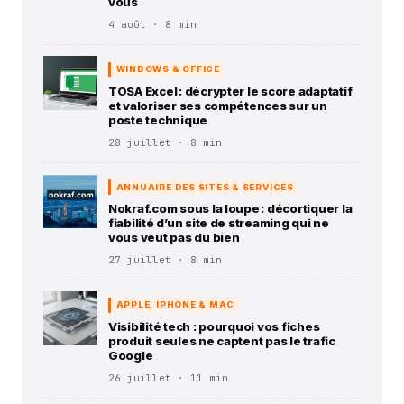
vous
4 août · 8 min
WINDOWS & OFFICE
TOSA Excel : décrypter le score adaptatif
et valoriser ses compétences sur un
poste technique
28 juillet · 8 min
ANNUAIRE DES SITES & SERVICES
Nokraf.com sous la loupe : décortiquer la
fiabilité d’un site de streaming qui ne
vous veut pas du bien
27 juillet · 8 min
APPLE, IPHONE & MAC
Visibilité tech : pourquoi vos fiches
produit seules ne captent pas le trafic
Google
26 juillet · 11 min