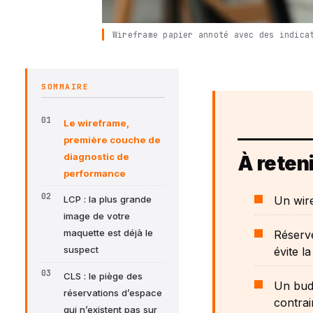
Wireframe papier annoté avec des indica
SOMMAIRE
Le wireframe,
première couche de
diagnostic de
À reteni
performance
Un wire
LCP : la plus grande
image de votre
maquette est déjà le
Réserve
suspect
évite l
CLS : le piège des
Un bud
réservations d’espace
contrai
qui n’existent pas sur