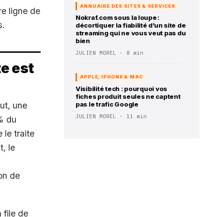
ANNUAIRE DES SITES & SERVICES
re ligne de
Nokraf.com sous la loupe :
s.
décortiquer la fiabilité d’un site de
streaming qui ne vous veut pas du
bien
JULIEN MOREL · 8 min
te est
APPLE, IPHONE & MAC
Visibilité tech : pourquoi vos
fiches produit seules ne captent
ut, une
pas le trafic Google
JULIEN MOREL · 11 min
 % du
 le traite
, le
ion de
 file de