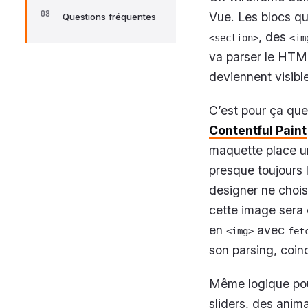
Vue. Les blocs qu
Questions fréquentes
, des
<section>
<im
va parser le HTML
deviennent visibl
C’est pour ça que 
Contentful Paint
maquette place un
presque toujours 
designer ne choisi
cette image sera 
en
avec
<img>
fet
son parsing, coinc
Même logique pou
sliders, des anim