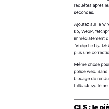
requêtes après les
secondes.
Ajoutez sur le wi
ko, WebP, fetchpr
immédiatement qu’
. Le 
fetchpriority
plus une correctio
Même chose pour u
police web. Sans 
blocage de rendu.
fallback système »
CLS : le p