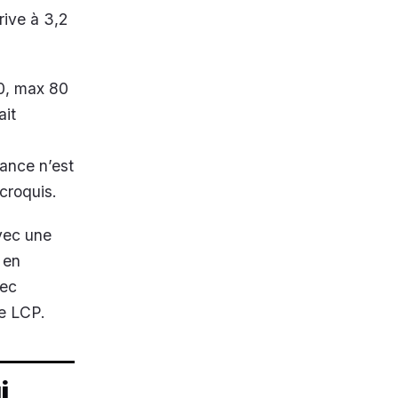
rive à 3,2
00, max 80
ait
mance n’est
croquis.
vec une
 en
ec
le LCP.
i