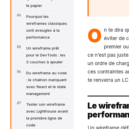
le papier
Pourquoi les
wireframes classiques
O
n te dira q
sont aveugles à la
performance
éviter de c
premier ou
Un wireframe prêt
ce n’est pas just
pour le DevTools : les
3 couches à ajouter
un ordre de charg
ces contraintes a
Du wireframe au code
te renverra un LC
: le chaînon manquant
avec React et le state
management
Le wirefra
Tester son wireframe
avec Lighthouse avant
performa
la première ligne de
code
Un wireframe défi