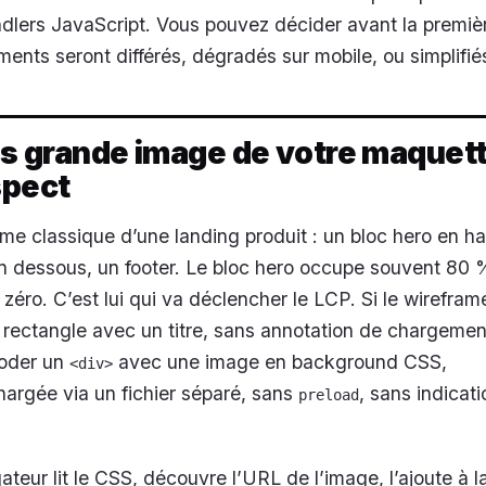
ndlers JavaScript. Vous pouvez décider avant la premiè
ents seront différés, dégradés sur mobile, ou simplifié
lus grande image de votre maquet
spect
me classique d’une landing produit : un bloc hero en ha
 en dessous, un footer. Le bloc hero occupe souvent 80
 zéro. C’est lui qui va déclencher le LCP. Si le wireframe
ectangle avec un titre, sans annotation de chargement
coder un
avec une image en background CSS,
<div>
hargée via un fichier séparé, sans
, sans indicat
preload
gateur lit le CSS, découvre l’URL de l’image, l’ajoute à la