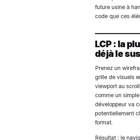
future usine à ha
code que ces élém
LCP : la p
déjà le su
Prenez un wirefra
grille de visuels
viewport au scroll
comme un simple r
développeur va 
potentiellement c
format.
Résultat : le navi