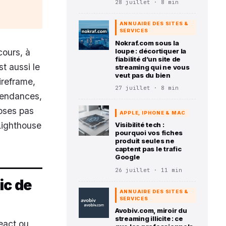
28 juillet · 8 min
ANNUAIRE DES SITES &
SERVICES
Nokraf.com sous la
cours, à
loupe : décortiquer la
fiabilité d’un site de
st aussi le
streaming qui ne vous
veut pas du bien
ireframe,
27 juillet · 8 min
épendances,
poses pas
APPLE, IPHONE & MAC
Lighthouse
Visibilité tech :
pourquoi vos fiches
produit seules ne
captent pas le trafic
Google
26 juillet · 11 min
ic de
ANNUAIRE DES SITES &
SERVICES
Avobiv.com, miroir du
streaming illicite : ce
eact ou