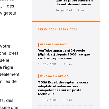
que les professionnels
du web doivent savoir
, des
iv>
26 juillet · 7 min
avigateur
SÉLECTION RÉDACTION
RÉSEAUX SOCIAUX
 votre
YouTube appartient à Google
he, c’est
(Alphabet) depuis 2006 : ce que
ça change pour vous
ue le
JULIEN MOREL · 8 min
e règle :
idéalement
WINDOWS & OFFICE
milieu de
TOSA Excel : décrypter le score
adaptatif et valoriser ses
compétences sur un poste
technique
ts, des
JULIEN MOREL · 8 min
essine une