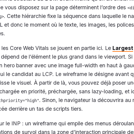
e vous disposez sur la page déterminent l’ordre des
<d
. Cette hiérarchie fixe la séquence dans laquelle le n
g>
 et donc le moment où le texte, les images, les polices
es.
les Core Web Vitals se jouent en partie ici. Le
Largest
dépend de l’élément le plus grand dans le viewport. Si
 hero banner avec une image full-width en haut à gauc
lui le candidat au LCP. Le wireframe le désigne avant q
sse le visuel. À partir de là, vous pouvez déjà poser un
chargée en priorité, préchargée, sans lazy-loading, et 
. Sinon, le navigateur la découvrira au 
chpriority="high"
ée derrière un tas de scripts tiers.
r le INP : un wireframe qui empile des menus déroulan
ations de survol dans la zone d’interaction principale d