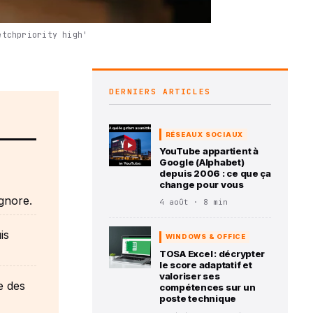
etchpriority high'
DERNIERS ARTICLES
RÉSEAUX SOCIAUX
YouTube appartient à
Google (Alphabet)
depuis 2006 : ce que ça
change pour vous
gnore.
4 août · 8 min
is
WINDOWS & OFFICE
TOSA Excel : décrypter
le score adaptatif et
valoriser ses
e des
compétences sur un
poste technique