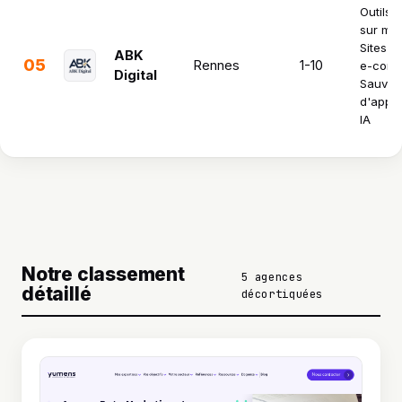
Outils 
sur mes
Sites w
ABK
05
Rennes
1-10
e-comm
Digital
Sauvet
d'appli
IA
Notre classement
5 agences
détaillé
décortiquées