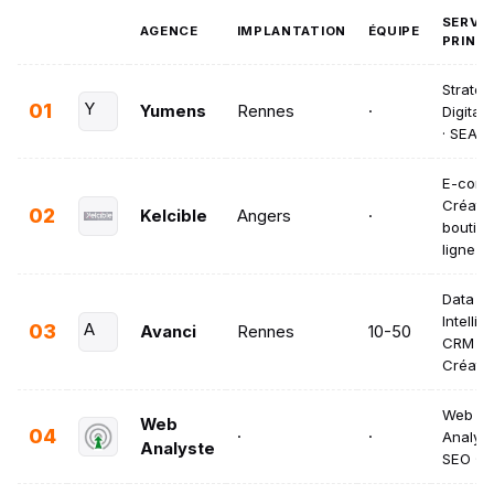
SERVI
AGENCE
IMPLANTATION
ÉQUIPE
PRINC
Stratég
01
Y
Yumens
Rennes
·
Digital
· SEA
E-comm
Créatio
02
Kelcible
Angers
·
boutiq
ligne ·
Data
Intellig
03
A
Avanci
Rennes
10-50
CRM ·
Créatio
Web
Web
04
·
·
Analytic
Analyste
SEO · 