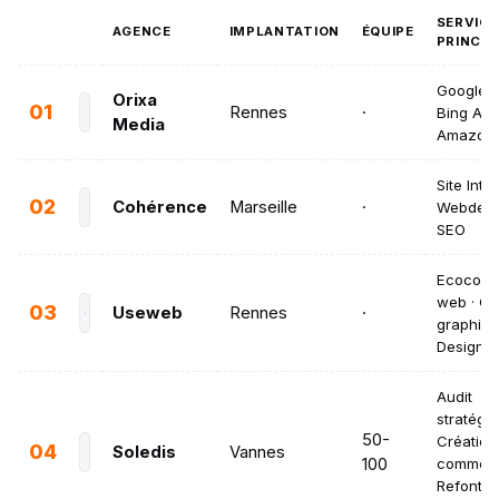
SERVIC
AGENCE
IMPLANTATION
ÉQUIPE
PRINCIP
Google A
Orixa
01
Rennes
·
Bing Ads
Media
Amazon 
Site Inter
02
Cohérence
Marseille
·
Webdesig
SEO
Ecoconc
web · Cr
03
Useweb
Rennes
·
graphiqu
Design U
Audit
stratégiq
50-
Création
04
Soledis
Vannes
100
commerc
Refonte 