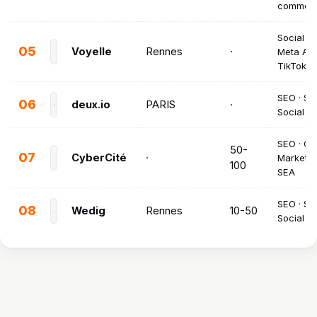
commer
Social Ad
05
Voyelle
Rennes
·
Meta Ads
TikTok A
SEO · SE
06
deux.io
PARIS
·
Social A
SEO · Co
50-
07
CyberCité
·
Marketin
100
SEA
SEO · SE
08
Wedig
Rennes
10-50
Social A