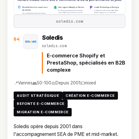
soledis.com
Soledis
04
soledis.com
E-commerce Shopify et
PrestaShop, spécialisés en B2B
complexe
📍
👥
📅
💶
Vannes
50-100
Depuis 2001
mixed
AUDIT STRATÉGIQUE
CRÉATION E-COMMERCE
REFONTE E-COMMERCE
MIGRATION E-COMMERCE
Soledis opère depuis 2001 dans
l'accompagnement SEA de PME et mid-market.