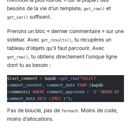
besoins de la vie d’un template,
et
get_row()
suffisent.
get_var()
Prenons un bloc « dernier commentaire » sur une
sidebar. Avec
, tu récupères un
get_results()
tableau d’objets qu’il faut parcourir. Avec
, tu obtiens directement l’unique ligne
get_row()
dont tu as besoin :
$last_comment 
=
 $wpdb
->
get_row
(
"
SELECT
comment_content, comment_date 
FROM
 {
$wpdb
-
>
comments
} 
WHERE
 comment_approved 
=
 '1' 
ORDER BY
comment_date 
DESC
 LIMIT
 1
"
);
Pas de boucle, pas de
. Moins de code,
foreach
moins d’allocations.