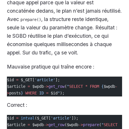
chaque appel parce que la valeur est
concaténée dedans, le plan n’est jamais réutilisé.
Avec
, la structure reste identique,
prepare()
seule la valeur du paramètre change. Résultat :
le SGBD réutilise le plan d’exécution, ce qui
économise quelques millisecondes à chaque
appel. Sur du trafic, ça se voit.
Mauvaise pratique qui traîne encore :
$id 
=
 $_GET[
'article'
];
$article 
=
 $wpdb
->
get_row
(
"
SELECT
 *
 FROM
 {
$wpdb
-
>
posts
} 
WHERE
 ID 
=
 $id
"
);
Correct :
$id 
=
 intval
($_GET[
'article'
]);
$article 
=
 $wpdb
->
get_row
($wpdb
->
prepare
(
"
SELECT