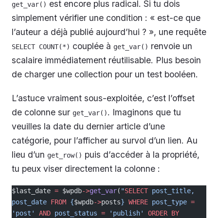
est encore plus radical. Si tu dois
get_var()
simplement vérifier une condition : « est-ce que
l’auteur a déjà publié aujourd’hui ? », une requête
couplée à
renvoie un
SELECT COUNT(*)
get_var()
scalaire immédiatement réutilisable. Plus besoin
de charger une collection pour un test booléen.
L’astuce vraiment sous-exploitée, c’est l’offset
de colonne sur
. Imaginons que tu
get_var()
veuilles la date du dernier article d’une
catégorie, pour l’afficher au survol d’un lien. Au
lieu d’un
puis d’accéder à la propriété,
get_row()
tu peux viser directement la colonne :
$last_date 
=
 $wpdb
->
get_var
(
"
SELECT
 post_title, 
post_date 
FROM
 {
$wpdb
->
posts
} 
WHERE
 post_type 
=
'post' 
AND
 post_status 
=
 'publish' 
ORDER BY