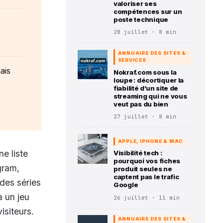
valoriser ses
compétences sur un
poste technique
28 juillet · 8 min
ANNUAIRE DES SITES &
SERVICES
ais
Nokraf.com sous la
loupe : décortiquer la
fiabilité d’un site de
streaming qui ne vous
veut pas du bien
27 juillet · 8 min
APPLE, IPHONE & MAC
e liste
Visibilité tech :
pourquoi vos fiches
agram,
produit seules ne
captent pas le trafic
des séries
Google
à un jeu
26 juillet · 11 min
isiteurs.
ANNUAIRE DES SITES &