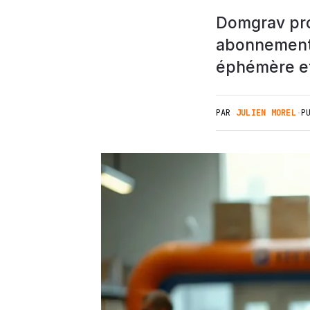
Domgrav pro
abonnement. 
éphémère et 
PAR
JULIEN MOREL
·
P