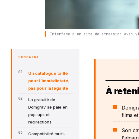
Interface d'un site de streaming avec v
SOMMAIRE
Un catalogue taillé
pour l’immédiateté,
pas pour la légalité
À reteni
La gratuité de
Domgrav
Domgrav se paie en
films e
pop-ups et
redirections
Son cat
Compatibilité multi-
l'absen