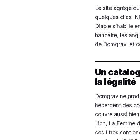
Le site agrège du
quelques clics. Ni
Diable s’habille e
bancaire, les ang
de Domgrav, et ce
Un catalog
la légalité
Domgrav ne produi
hébergent des cop
couvre aussi bien
Lion
,
La Femme 
ces titres sont e