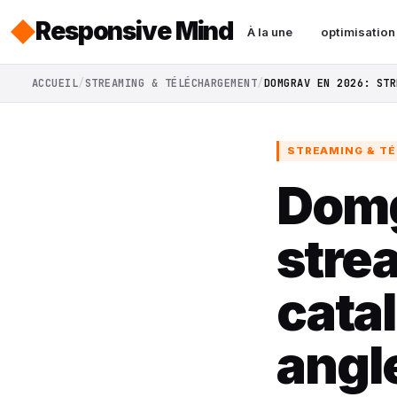
Responsive Mind
À la une
optimisation
ACCUEIL
STREAMING & TÉLÉCHARGEMENT
DOMGRAV EN 2026: STR
STREAMING & T
Domg
strea
cata
angl