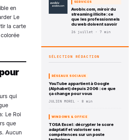
SERVICES
ible en
Avobiv.com, miroir du
streaming illicite : ce
garder
Le
que les professionnels
du web doivent savoir
ir la carte
26 juillet · 7 min
 colorée
SÉLECTION RÉDACTION
 pour
RÉSEAUX SOCIAUX
YouTube appartient à Google
(Alphabet) depuis 2006 : ce que
ça change pour vous
urs qui
JULIEN MOREL · 8 min
ogue
: Le Roi
WINDOWS & OFFICE
rs que
TOSA Excel : décrypter le score
adaptatif et valoriser ses
es. Aucun
compétences sur un poste
technique