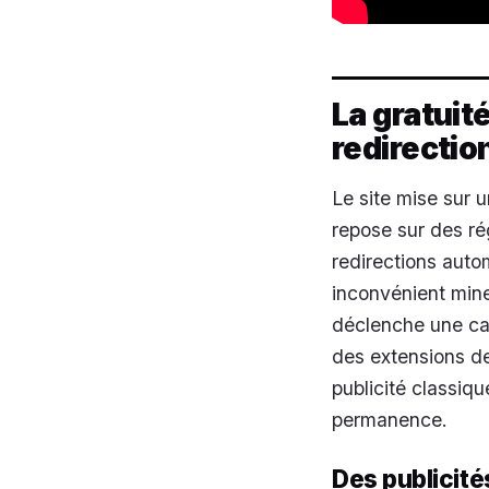
La gratuit
redirectio
Le site mise sur 
repose sur des ré
redirections aut
inconvénient mineu
déclenche une cas
des extensions de
publicité classiq
permanence.
Des publicité