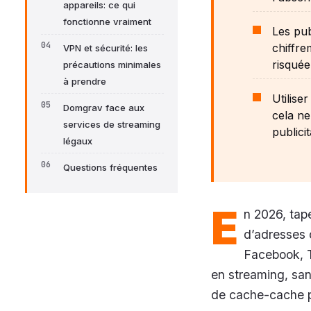
appareils: ce qui
fonctionne vraiment
Les pub
chiffre
VPN et sécurité: les
risquée
précautions minimales
à prendre
Utilise
Domgrav face aux
cela ne
services de streaming
publici
légaux
Questions fréquentes
E
n 2026, tap
d’adresses q
Facebook, T
en streaming, san
de cache-cache pe