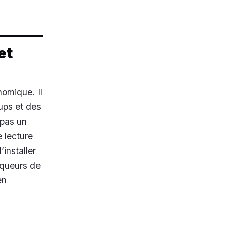
et
nomique. Il
ups et des
 pas un
e lecture
installer
oqueurs de
en