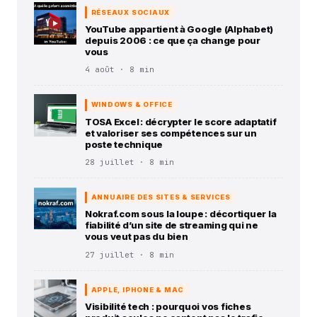
RÉSEAUX SOCIAUX
YouTube appartient à Google (Alphabet)
depuis 2006 : ce que ça change pour
vous
4 août · 8 min
WINDOWS & OFFICE
TOSA Excel : décrypter le score adaptatif
et valoriser ses compétences sur un
poste technique
28 juillet · 8 min
ANNUAIRE DES SITES & SERVICES
Nokraf.com sous la loupe : décortiquer la
fiabilité d’un site de streaming qui ne
vous veut pas du bien
27 juillet · 8 min
APPLE, IPHONE & MAC
Visibilité tech : pourquoi vos fiches