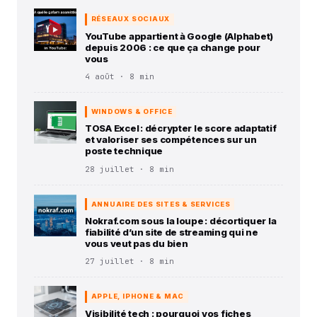
RÉSEAUX SOCIAUX
YouTube appartient à Google (Alphabet)
depuis 2006 : ce que ça change pour
vous
4 août · 8 min
WINDOWS & OFFICE
TOSA Excel : décrypter le score adaptatif
et valoriser ses compétences sur un
poste technique
28 juillet · 8 min
ANNUAIRE DES SITES & SERVICES
Nokraf.com sous la loupe : décortiquer la
fiabilité d’un site de streaming qui ne
vous veut pas du bien
27 juillet · 8 min
APPLE, IPHONE & MAC
Visibilité tech : pourquoi vos fiches