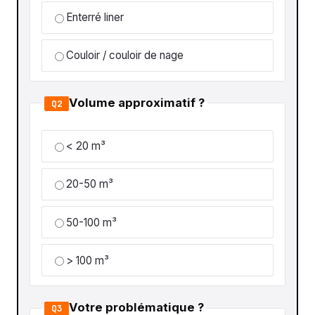
Enterré liner
Couloir / couloir de nage
Volume approximatif ?
Q2
< 20 m³
20-50 m³
50-100 m³
> 100 m³
Votre problématique ?
Q3