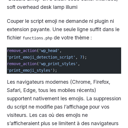
soft overhead desk lamp illumi
Couper le script emoji ne demande ni plugin ni
extension payante. Une seule ligne suffit dans le
fichier
de votre thème :
functions.php
remove_action
(
'wp_head'
, 
'print_emoji_detection_script'
, 
7
);
remove_action
(
'wp_print_styles'
, 
'print_emoji_styles'
);
Les navigateurs modernes (Chrome, Firefox,
Safari, Edge, tous les mobiles récents)
supportent nativement les emojis. La suppression
du script ne modifie pas l’affichage pour vos
visiteurs. Les cas où des emojis ne
s’afficheraient plus se limitent à des navigateurs