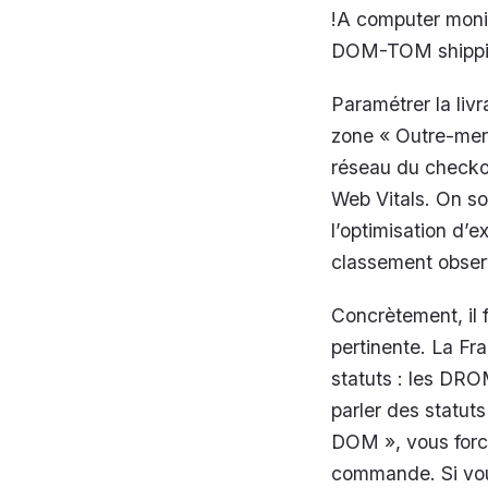
!A computer moni
DOM-TOM shipping
Paramétrer la liv
zone « Outre-mer 
réseau du checkout
Web Vitals. On s
l’optimisation d’e
classement observ
Concrètement, il
pertinente. La Fr
statuts : les DRO
parler des statuts
DOM », vous forc
commande. Si vou