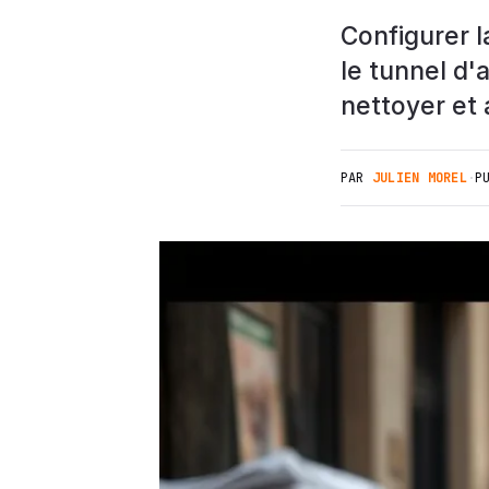
Configurer l
le tunnel d'
nettoyer et 
PAR
JULIEN MOREL
·
P