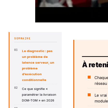
SOMMAIRE
Le diagnostic : pas
un problème de
latence serveur, un
À reteni
problème
d’exécution
Chaque
conditionnelle
réseau 
Ce que signifie «
paramétrer la livraison
Le vrai
DOM-TOM » en 2026
modules