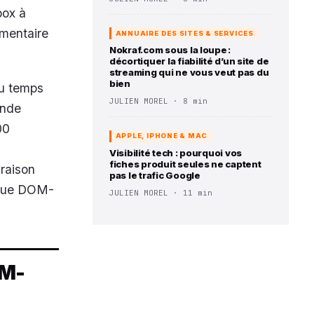
box à
émentaire
ANNUAIRE DES SITES & SERVICES
Nokraf.com sous la loupe :
décortiquer la fiabilité d’un site de
streaming qui ne vous veut pas du
bien
du temps
JULIEN MOREL · 8 min
ande
00
APPLE, IPHONE & MAC
Visibilité tech : pourquoi vos
fiches produit seules ne captent
raison
pas le trafic Google
aque DOM-
JULIEN MOREL · 11 min
OM-