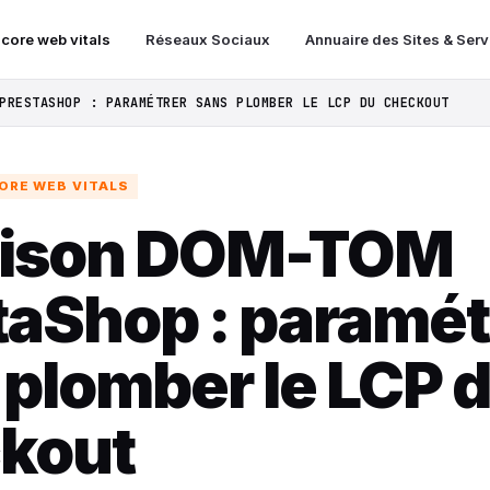
 core web vitals
Réseaux Sociaux
Annuaire des Sites & Ser
PRESTASHOP : PARAMÉTRER SANS PLOMBER LE LCP DU CHECKOUT
ORE WEB VITALS
aison DOM-TOM
taShop : paramét
 plomber le LCP 
kout