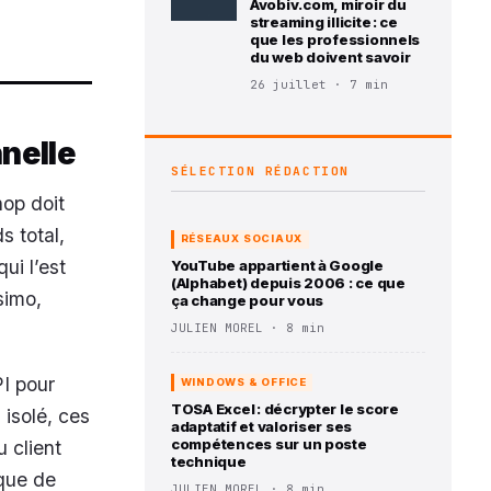
Avobiv.com, miroir du
streaming illicite : ce
que les professionnels
du web doivent savoir
26 juillet · 7 min
nelle
SÉLECTION RÉDACTION
hop doit
s total,
RÉSEAUX SOCIAUX
ui l’est
YouTube appartient à Google
(Alphabet) depuis 2006 : ce que
simo,
ça change pour vous
JULIEN MOREL · 8 min
I pour
WINDOWS & OFFICE
TOSA Excel : décrypter le score
 isolé, ces
adaptatif et valoriser ses
compétences sur un poste
 client
technique
èque de
JULIEN MOREL · 8 min