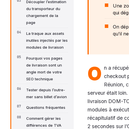
Découpler l’estimation
Une zon
du transporteur du
qui dég
chargement de la
page
On dépl
qu'il n
La traque aux assets
inutiles injectés par les
modules de livraison
Pourquoi vos pages
O
de livraison sont un
n a récupé
angle mort de votre
checkout p
SEO technique
Réunion, c
Tester depuis l’outre-
serveur était loin
mer sans billet d’avion
livraison DOM-TO
Questions fréquentes
modules à exécute
récapitulatif de 
Comment gérer les
différences de TVA
2 secondes sur l’