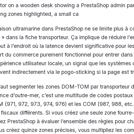
tor on a wooden desk showing a PrestaShop admin pan
 zones highlighted, a small ca
raison ultramarine dans PrestaShop ne se limite plus à 
» dans la fiche transporteur. Ça implique de réduire l’
 à l’endroit où la latence devient significative pour le
ort du commerce purement fonctionnel pour entrer dans
xpérience utilisateur locale, un signal que les systèmes
ent indirectement via le pogo-sticking si la page est tr
 faut segmenter les zones DOM-TOM par transporteur 
ance d’outre-mer, c’est une multitude de codes postaux
M (971, 972, 973, 974, 976) et les COM (987, 988, etc.
 fiscaux différents. Si vous créez une seule zone fourre-
ez PrestaShop à évaluer l’ensemble des règles pour c
s créez quinze zones précises, vous multipliez les co