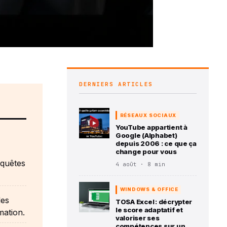
DERNIERS ARTICLES
RÉSEAUX SOCIAUX
YouTube appartient à
Google (Alphabet)
depuis 2006 : ce que ça
change pour vous
equêtes
4 août · 8 min
WINDOWS & OFFICE
les
TOSA Excel : décrypter
le score adaptatif et
mation.
valoriser ses
compétences sur un