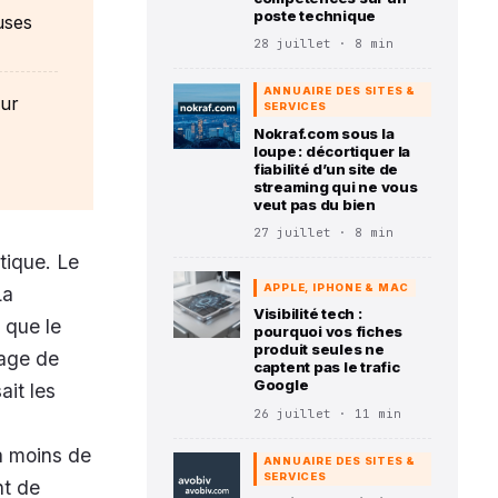
poste technique
uses
28 juillet · 8 min
ANNUAIRE DES SITES &
our
SERVICES
Nokraf.com sous la
loupe : décortiquer la
fiabilité d’un site de
streaming qui ne vous
veut pas du bien
27 juillet · 8 min
tique. Le
APPLE, IPHONE & MAC
La
Visibilité tech :
 que le
pourquoi vos fiches
produit seules ne
rage de
captent pas le trafic
Google
it les
26 juillet · 11 min
à moins de
ANNUAIRE DES SITES &
SERVICES
nt de