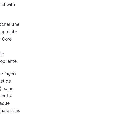
el with
cocher une
empreinte
s Core
 de
op lente.
de façon
 et de
), sans
tout «
haque
mparaisons