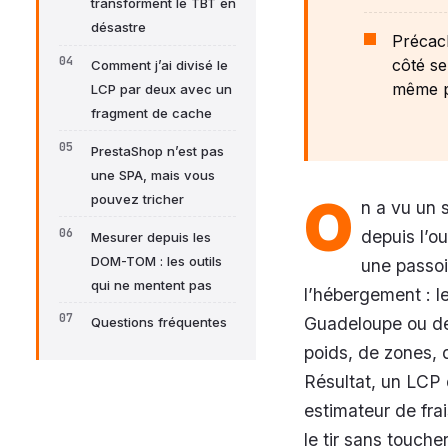
transforment le TBT en
désastre
Précach
côté se
Comment j’ai divisé le
même p
LCP par deux avec un
fragment de cache
PrestaShop n’est pas
une SPA, mais vous
O
pouvez tricher
n a vu un 
depuis l’ou
Mesurer depuis les
DOM-TOM : les outils
une passoi
qui ne mentent pas
l’hébergement : 
Guadeloupe ou de
Questions fréquentes
poids, de zones, 
Résultat, un LCP 
estimateur de fra
le tir sans touche