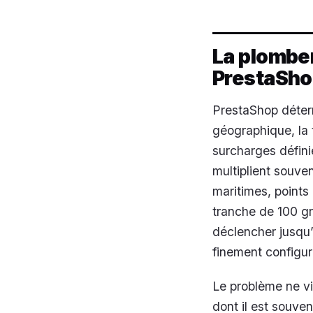
La plomber
PrestaSh
PrestaShop déterm
géographique, la 
surcharges défin
multiplient souve
maritimes, points 
tranche de 100 g
déclencher jusqu’
finement configur
Le problème ne v
dont il est souven