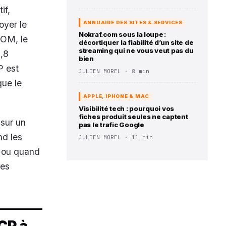
if,
oyer le
ANNUAIRE DES SITES & SERVICES
Nokraf.com sous la loupe :
TOM, le
décortiquer la fiabilité d’un site de
streaming qui ne vous veut pas du
,8
bien
P est
JULIEN MOREL · 8 min
que le
APPLE, IPHONE & MAC
Visibilité tech : pourquoi vos
fiches produit seules ne captent
sur un
pas le trafic Google
nd les
JULIEN MOREL · 11 min
, ou quand
des
CP à