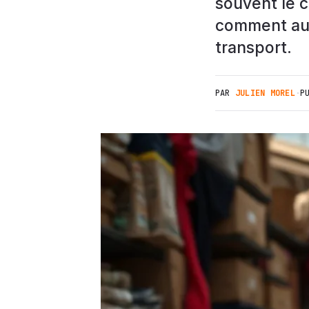
souvent le c
comment audi
transport.
PAR
JULIEN MOREL
·
P