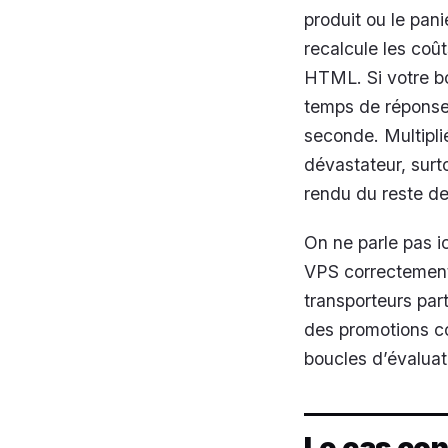
produit ou le pani
recalcule les coût
HTML. Si votre b
temps de réponse
seconde. Multiplié
dévastateur, surt
rendu du reste de
On ne parle pas 
VPS correctement
transporteurs pa
des promotions co
boucles d’évaluat
Le cas co