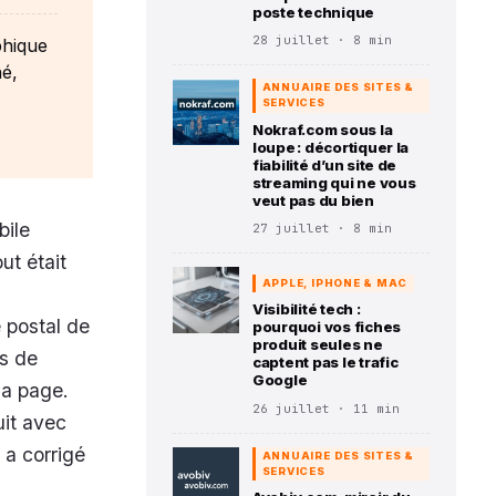
poste technique
28 juillet · 8 min
phique
né,
ANNUAIRE DES SITES &
SERVICES
Nokraf.com sous la
loupe : décortiquer la
fiabilité d’un site de
streaming qui ne vous
veut pas du bien
bile
27 juillet · 8 min
ut était
APPLE, IPHONE & MAC
Visibilité tech :
 postal de
pourquoi vos fiches
produit seules ne
s de
captent pas le trafic
Google
la page.
26 juillet · 11 min
uit avec
 a corrigé
ANNUAIRE DES SITES &
SERVICES