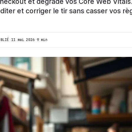
heckout et dégrade vos Core Web Vitals.
ter et corriger le tir sans casser vos rè
UBLIÉ
11 mai 2026
·
9 min