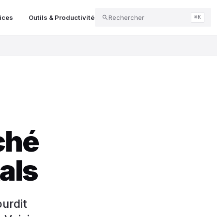
vices
Outils & Productivité
Rechercher
Messagerie & Espaces de Conne
⌘K
ché
als
urdit