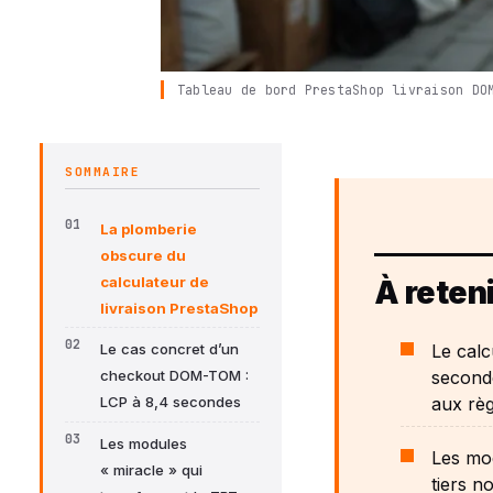
Tableau de bord PrestaShop livraison DO
SOMMAIRE
La plomberie
obscure du
calculateur de
À reteni
livraison PrestaShop
Le calc
Le cas concret d’un
second
checkout DOM-TOM :
aux règ
LCP à 8,4 secondes
Les modules
Les mod
« miracle » qui
tiers n