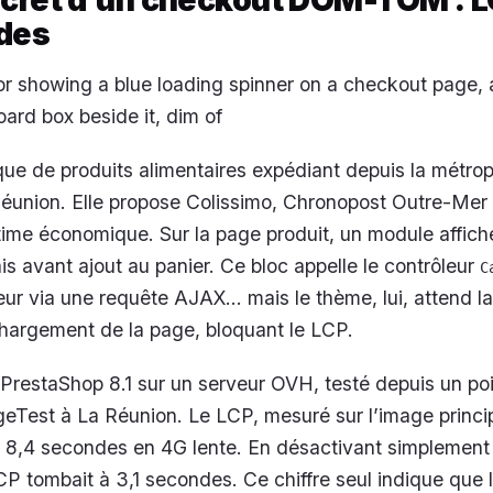
des
r showing a blue loading spinner on a checkout page, a
ard box beside it, dim of
ue de produits alimentaires expédiant depuis la métrop
Réunion. Elle propose Colissimo, Chronopost Outre-Mer 
time économique. Sur la page produit, un module affich
is avant ajout au panier. Ce bloc appelle le contrôleur
C
ur via une requête AJAX… mais le thème, lui, attend l
chargement de la page, bloquant le LCP.
 PrestaShop 8.1 sur un serveur OVH, testé depuis un po
Test à La Réunion. Le LCP, mesuré sur l’image princi
it 8,4 secondes en 4G lente. En désactivant simplement 
LCP tombait à 3,1 secondes. Ce chiffre seul indique que 