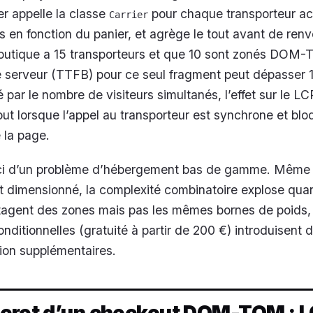
er appelle la classe
pour chaque transporteur act
Carrier
s en fonction du panier, et agrège le tout avant de renv
outique a 15 transporteurs et que 10 sont zonés DOM-
 serveur (TTFB) pour ce seul fragment peut dépasser 1
 par le nombre de visiteurs simultanés, l’effet sur le LC
out lorsque l’appel au transporteur est synchrone et blo
 la page.
ici d’un problème d’hébergement bas de gamme. Même 
 dimensionné, la complexité combinatoire explose qua
rtagent des zones mais pas les mêmes bornes de poids
nditionnelles (gratuité à partir de 200 €) introduisent 
ion supplémentaires.
ncret d’un checkout DOM-TOM : L