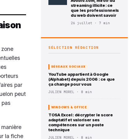
Avobiv.com, miroir du
streaming illicite : ce
que les professionnels
du web doivent savoir
aison
26 juillet · 7 min
SÉLECTION RÉDACTION
a zone
entuelles
ues
RÉSEAUX SOCIAUX
YouTube appartient à Google
porteurs
(Alphabet) depuis 2006 : ce que
faires par
ça change pour vous
JULIEN MOREL · 8 min
uelon peut
t pas
WINDOWS & OFFICE
TOSA Excel : décrypter le score
adaptatif et valoriser ses
compétences sur un poste
a manière
technique
r la fiche
JULIEN MOREL · 8 min