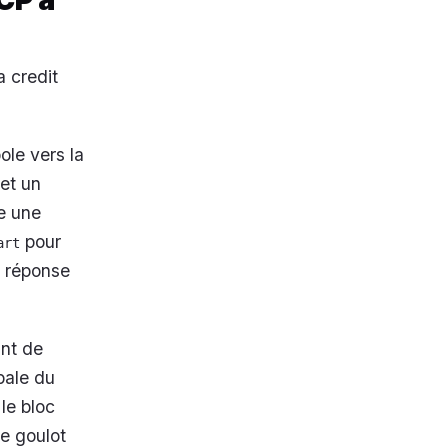
 credit
ole vers la
et un
e une
pour
art
a réponse
int de
pale du
le bloc
le goulot