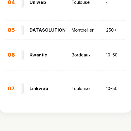
04
Uniweb
Toulouse
·
(r
nat
(G
E-
05
DATASOLUTION
Montpellier
250+
SE
Sit
co
06
Kwantic
Bordeaux
10-50
Ap
mo
Cr
sit
07
Linkweb
Toulouse
10-50
We
Ré
na