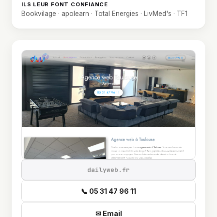
ILS LEUR FONT CONFIANCE
Bookvilage · apolearn · Total Energies · LivMed's · TF1
dailyweb.fr
📞 05 31 47 96 11
✉ Email