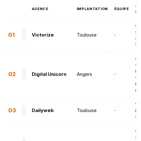
SE
AGENCE
IMPLANTATION
ÉQUIPE
PR
Cr
sit
01
Victorize
Toulouse
·
co
SE
Cr
sit
Dé
02
Digital Unicorn
Angers
·
we
Dé
mo
We
03
Dailyweb
Toulouse
·
Ma
SE
Cr
si