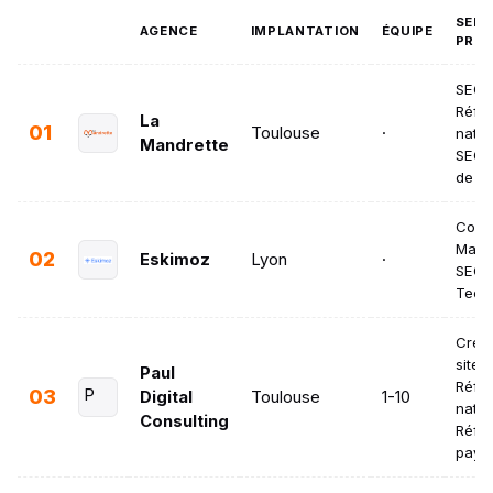
SERV
AGENCE
IMPLANTATION
ÉQUIPE
PRIN
SEO 
Réfé
La
01
Toulouse
·
natur
Mandrette
SEO ·
de c
Cont
Marke
02
Eskimoz
Lyon
·
SEO ·
Tech
Créat
site 
Paul
Réfé
03
P
Digital
Toulouse
1-10
nature
Consulting
Réfé
paya