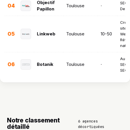
Objectif
SEO 
04
Toulouse
·
Papillon
Desig
Créat
sites
05
Linkweb
Toulouse
10-50
Webd
Réfé
natur
Audit
06
Botanik
Toulouse
·
SEO M
SEO 
Notre classement
6 agences
détaillé
décortiquées