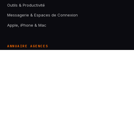
Outils & Productivité
Messagerie & Espaces de Connexion
Apple, iPhone & Mac
ANNUAIRE AGENCES
Meilleures agences SEO en France
Meilleures agences SEA en France
Meilleures agences Social Ads en France
Meilleures agences Web en France
Meilleures agences UX & Produit en France
Meilleures agences CRO en France
Meilleures agences Data Marketing en France
Meilleures agences Content Marketing en France