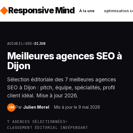
Responsive Mind
À la une
optimisation c
ACCUEIL
›
SEO
›
DIJON
Meilleures agences SEO à
Dijon
Sélection éditoriale des 7 meilleures agences
SEO à Dijon : pitch, équipe, spécialités, profil
client idéal. Mise à jour 2026.
Par
Julien Morel
·
Mis à jour le 9 mai 2026
JM
7 AGENCES SÉLECTIONNÉES
•
CLASSEMENT ÉDITORIAL INDÉPENDANT