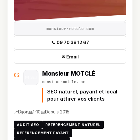
monsieur-motcle.com
📞 09 70 38 12 67
✉ Email
Monsieur MOTCLÉ
02
monsieur-motcle.com
SEO naturel, payant et local
pour attirer vos clients
📍
👥
📅
Dijon
1-10
Depuis 2015
AUDIT SEO
RÉFÉRENCEMENT NATUREL
RÉFÉRENCEMENT PAYANT