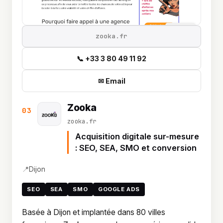
zooka.fr
📞 +33 3 80 49 11 92
✉ Email
Zooka
03
zooka.fr
Acquisition digitale sur-mesure
: SEO, SEA, SMO et conversion
📍
Dijon
SEO
SEA
SMO
GOOGLE ADS
Basée à Dijon et implantée dans 80 villes