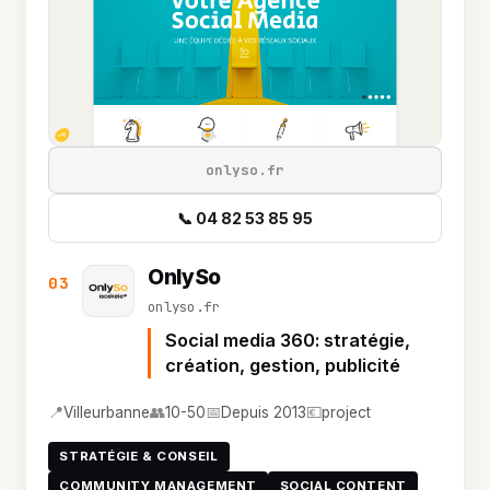
onlyso.fr
📞 04 82 53 85 95
OnlySo
03
onlyso.fr
Social media 360: stratégie,
création, gestion, publicité
📍
👥
📅
💶
Villeurbanne
10-50
Depuis 2013
project
STRATÉGIE & CONSEIL
COMMUNITY MANAGEMENT
SOCIAL CONTENT