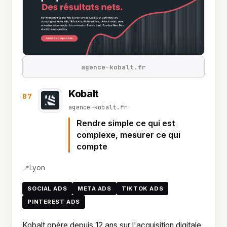
agence-kobalt.fr
Kobalt
07
agence-kobalt.fr
Rendre simple ce qui est
complexe, mesurer ce qui
compte
📍
Lyon
SOCIAL ADS
META ADS
TIKTOK ADS
PINTEREST ADS
Kobalt opère depuis 12 ans sur l'acquisition digitale