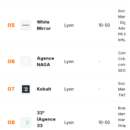
Social
Manag
White
· Digita
05
Lyon
10-50
Mirror
Advert
PR &
Influe
Consei
Agence
Créati
06
Lyon
·
NAGA
conten
SEO
Social
07
Kobalt
Lyon
·
Meta A
TikTok
Brandi
33°
Identi
(Agence
marque
08
Lyon
10-50
33
Graphi