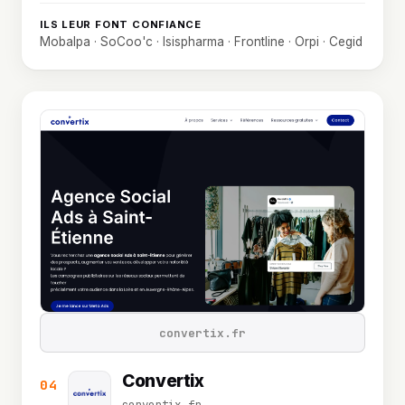
ILS LEUR FONT CONFIANCE
Mobalpa · SoCoo'c · Isispharma · Frontline · Orpi · Cegid
convertix.fr
Convertix
04
convertix.fr