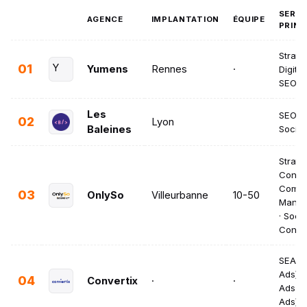
SERVI
AGENCE
IMPLANTATION
ÉQUIPE
PRINC
Straté
01
Y
Yumens
Rennes
·
Digital
SEO · 
Les
SEO · 
02
Lyon
Baleines
Social
Straté
Consei
Commu
03
OnlySo
Villeurbanne
10-50
Manag
· Socia
Conte
SEA (
Ads) ·
04
Convertix
·
·
Ads (
Ads)