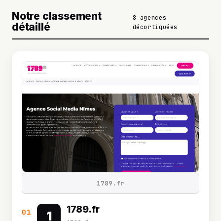
Notre classement
8 agences
détaillé
décortiquées
1789.fr
1789.fr
01
1