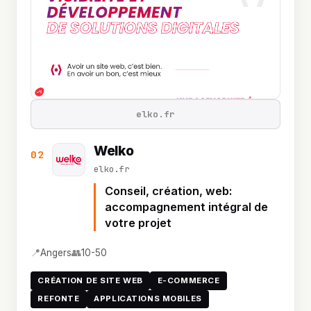
elko.fr
Welko
02
elko.fr
Conseil, création, web:
accompagnement intégral de
votre projet
📍
👥
Angers
10-50
CRÉATION DE SITE WEB
E-COMMERCE
REFONTE
APPLICATIONS MOBILES