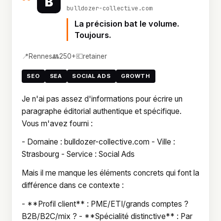
B
bulldozer-collective.com
La précision bat le volume.
Toujours.
📍
👥
💶
Rennes
250+
retainer
SEO
SEA
SOCIAL ADS
GROWTH
Je n'ai pas assez d'informations pour écrire un
paragraphe éditorial authentique et spécifique.
Vous m'avez fourni :
- Domaine : bulldozer-collective.com - Ville :
Strasbourg - Service : Social Ads
Mais il me manque les éléments concrets qui font la
différence dans ce contexte :
- **Profil client** : PME/ETI/grands comptes ?
B2B/B2C/mix ? - **Spécialité distinctive** : Par