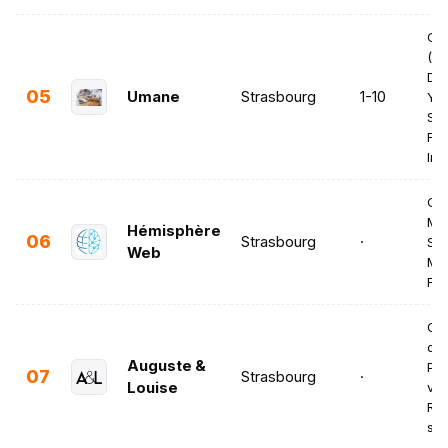
Go
(Se
Dis
05
Umane
Strasbourg
1-10
Yo
Sho
Fac
Ins
Co
Ma
Hémisphère
06
Strasbourg
·
Soc
Web
Ma
Fa
Org
d'é
Auguste &
Pro
07
Strasbourg
·
Louise
vid
Ré
soc