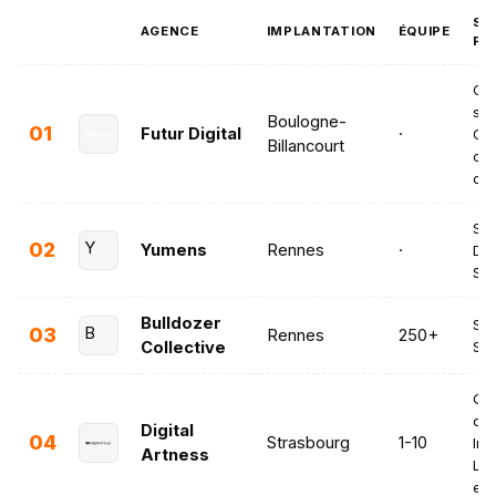
SE
AGENCE
IMPLANTATION
ÉQUIPE
PR
Cré
site
Boulogne-
01
Futur Digital
·
Cré
Billancourt
cat
co
Str
02
Y
Yumens
Rennes
·
Dig
SE
Bulldozer
SEO
03
B
Rennes
250+
Collective
Soc
Cré
con
Digital
04
Strasbourg
1-10
Inf
Artness
Liv
et 