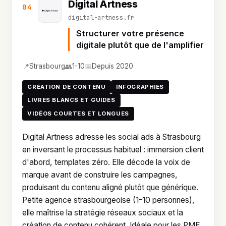
Digital Artness
04
digital-artness.fr
Structurer votre présence
digitale plutôt que de l'amplifier
📍
👥
📅
Strasbourg
1-10
Depuis 2020
CRÉATION DE CONTENU
INFOGRAPHIES
LIVRES BLANCS ET GUIDES
VIDÉOS COURTES ET LONGUES
Digital Artness adresse les social ads à Strasbourg
en inversant le processus habituel : immersion client
d'abord, templates zéro. Elle décode la voix de
marque avant de construire les campagnes,
produisant du contenu aligné plutôt que générique.
Petite agence strasbourgeoise (1-10 personnes),
elle maîtrise la stratégie réseaux sociaux et la
création de contenu cohérent. Idéale pour les PME