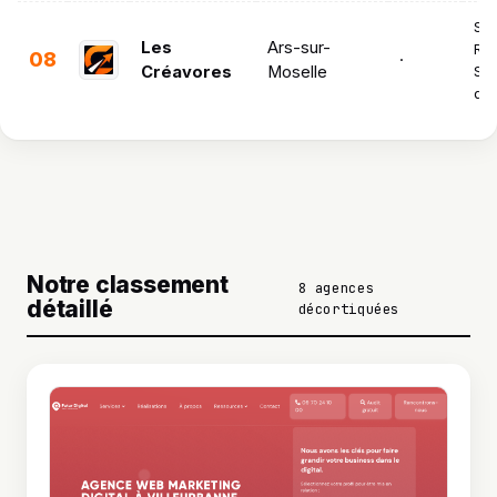
Soc
Les
Ars-sur-
Ré
08
·
Créavores
Moselle
SEO
de 
Notre classement
8 agences
détaillé
décortiquées