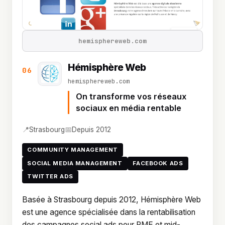
hemisphereweb.com
Hémisphère Web
06
hemisphereweb.com
On transforme vos réseaux
sociaux en média rentable
📍
📅
Strasbourg
Depuis 2012
COMMUNITY MANAGEMENT
SOCIAL MEDIA MANAGEMENT
FACEBOOK ADS
TWITTER ADS
Basée à Strasbourg depuis 2012, Hémisphère Web
est une agence spécialisée dans la rentabilisation
des campagnes social ads pour PME et mid-