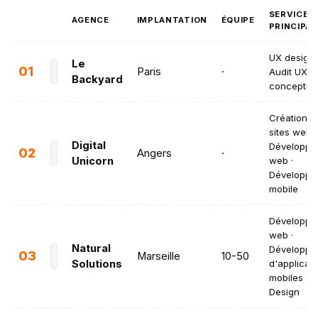
SERVICES
AGENCE
IMPLANTATION
ÉQUIPE
PRINCIPA
UX design 
Le
01
Paris
·
Audit UX ·
Backyard
conceptio
Création d
sites web ·
Digital
Développe
02
Angers
·
Unicorn
web ·
Développe
mobile
Développe
web ·
Natural
Développe
03
Marseille
10-50
Solutions
d'applicati
mobiles · U
Design