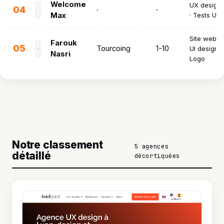
Welcome
UX design 
04
·
·
Max
· Tests UX
Site web · 
Farouk
05
Tourcoing
1-10
UI design ·
Nasri
Logo
Notre classement
5 agences
détaillé
décortiquées