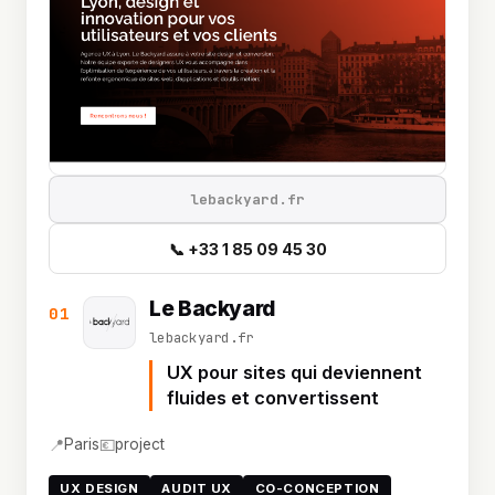
lebackyard.fr
📞 +33 1 85 09 45 30
Le Backyard
01
lebackyard.fr
UX pour sites qui deviennent
fluides et convertissent
📍
💶
Paris
project
UX DESIGN
AUDIT UX
CO-CONCEPTION