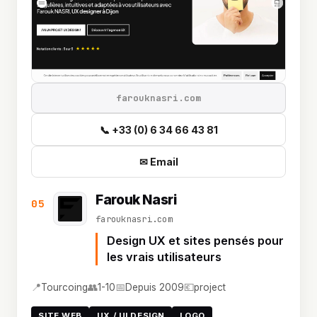
farouknasri.com
📞 +33 (0) 6 34 66 43 81
✉ Email
Farouk Nasri
05
farouknasri.com
Design UX et sites pensés pour
les vrais utilisateurs
📍
👥
📅
💶
Tourcoing
1-10
Depuis 2009
project
SITE WEB
UX / UI DESIGN
LOGO