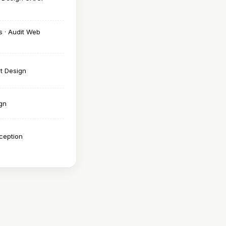
s · Audit Web
ct Design
gn
ception