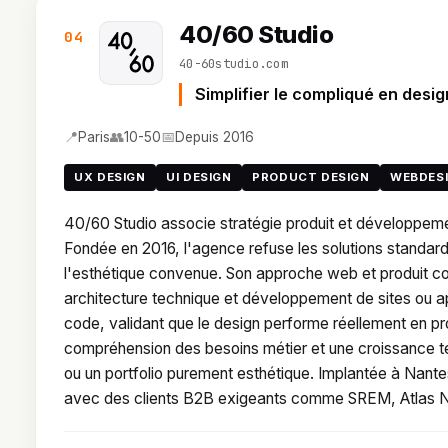
40/60 Studio
04
40-60studio.com
Simplifier le compliqué en desig
📍
👥
📅
Paris
10-50
Depuis 2016
UX DESIGN
UI DESIGN
PRODUCT DESIGN
WEBDES
40/60 Studio associe stratégie produit et développem
Fondée en 2016, l'agence refuse les solutions standardis
l'esthétique convenue. Son approche web et produit couv
architecture technique et développement de sites ou ap
code, validant que le design performe réellement en p
compréhension des besoins métier et une croissance tec
ou un portfolio purement esthétique. Implantée à Nantes
avec des clients B2B exigeants comme SREM, Atlas 