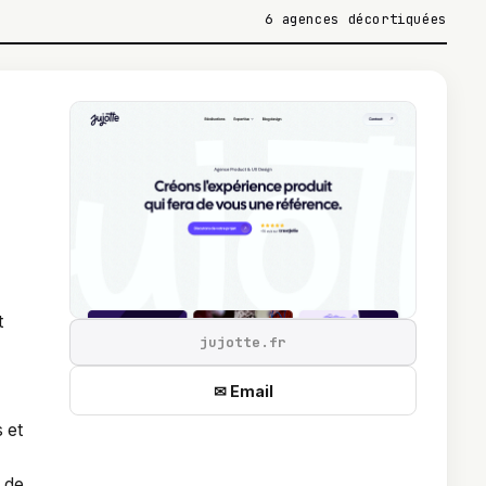
6 agences décortiquées
t
jujotte.fr
✉ Email
 et
e de