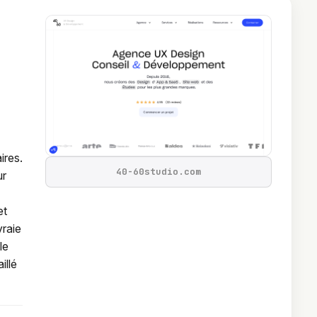
ires.
40-60studio.com
ur
et
vraie
le
illé