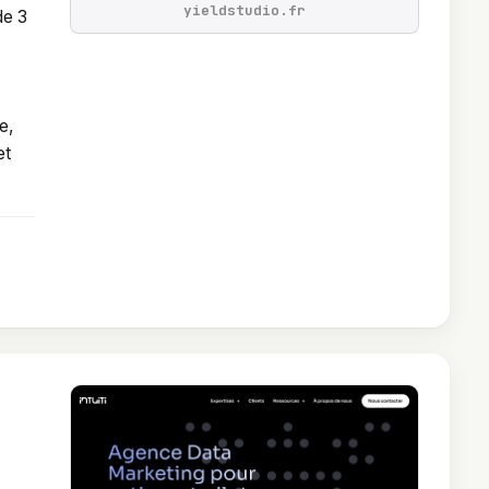
yieldstudio.fr
de 3
e,
et