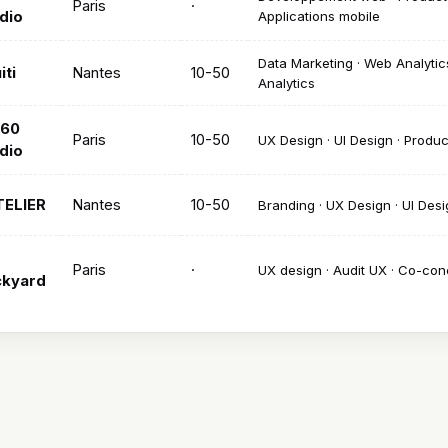
Paris
·
dio
Applications mobile
Data Marketing · Web Analytic
iti
Nantes
10-50
Analytics
/60
Paris
10-50
UX Design · UI Design · Produ
dio
TELIER
Nantes
10-50
Branding · UX Design · UI Desi
Paris
·
UX design · Audit UX · Co-con
ckyard