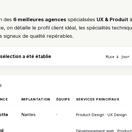
on des
6 meilleures agences
spécialisées
UX & Produit
on détaille le profil client idéal, les spécialités technique
es signaux de qualité repérables.
élection a été établie
Mise à jour 
E
ENCE
IMPLANTATION
ÉQUIPE
SERVICES PRINCIPAUX
otte
Nantes
·
Product Design · UX Design
ld
Développement web · Product 