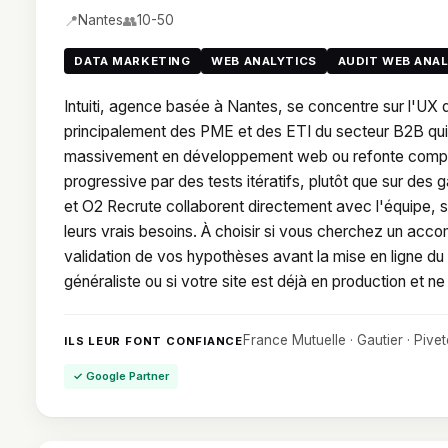
📍
👥
Nantes
10-50
DATA MARKETING
WEB ANALYTICS
AUDIT WEB ANA
Intuiti, agence basée à Nantes, se concentre sur l'UX d
principalement des PME et des ETI du secteur B2B qui o
massivement en développement web ou refonte complète.
progressive par des tests itératifs, plutôt que sur de
et O2 Recrute collaborent directement avec l'équipe, s
leurs vrais besoins. À choisir si vous cherchez un acc
validation de vos hypothèses avant la mise en ligne du
généraliste ou si votre site est déjà en production e
France Mutuelle · Gautier · Pive
ILS LEUR FONT CONFIANCE
✓ Google Partner