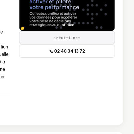
ne
intuiti.net
tion
📞 02 40 34 13 72
uelle
d à
une
on