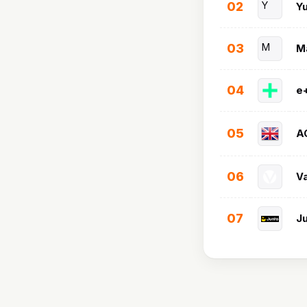
02
Y
Y
03
M
M
04
e
05
A
06
V
07
J