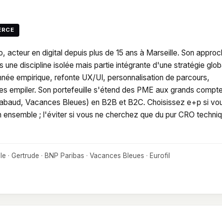
RCE
o, acteur en digital depuis plus de 15 ans à Marseille. Son appro
s une discipline isolée mais partie intégrante d'une stratégie glob
onnée empirique, refonte UX/UI, personnalisation de parcours,
 les empiler. Son portefeuille s'étend des PME aux grands compt
abaud, Vacances Bleues) en B2B et B2C. Choisissez e+p si vo
n ensemble ; l'éviter si vous ne cherchez que du pur CRO techniq
le · Gertrude · BNP Paribas · Vacances Bleues · Eurofil