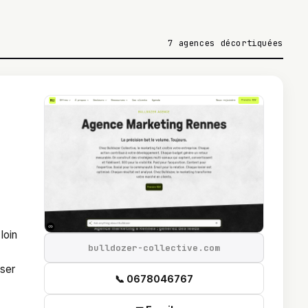
7 agences décortiquées
loin
bulldozer-collective.com
,
iser
📞 0678046767