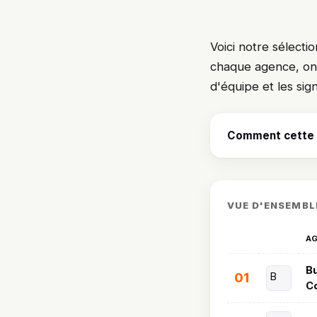
Voici notre sélecti
chaque agence, on dé
d'équipe et les sig
Comment cette s
VUE D'ENSEMBL
A
Bu
01
B
Co