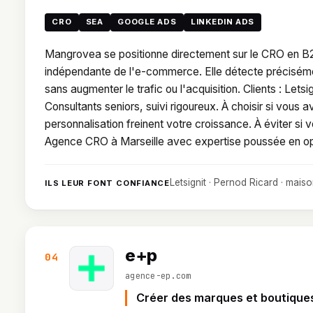
CRO
SEA
GOOGLE ADS
LINKEDIN ADS
Mangrovea se positionne directement sur le CRO en B2
indépendante de l'e-commerce. Elle détecte précisément
sans augmenter le trafic ou l'acquisition. Clients : Let
Consultants seniors, suivi rigoureux. À choisir si vous a
personnalisation freinent votre croissance. À éviter 
Agence CRO à Marseille avec expertise poussée en op
Letsignit · Pernod Ricard · mais
ILS LEUR FONT CONFIANCE
e+p
04
agence-ep.com
Créer des marques et boutiques