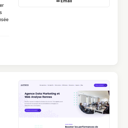
✉ Email
er
s
ensée