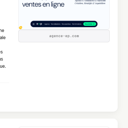
che
agence-ep.com
ale
es
us
ue.