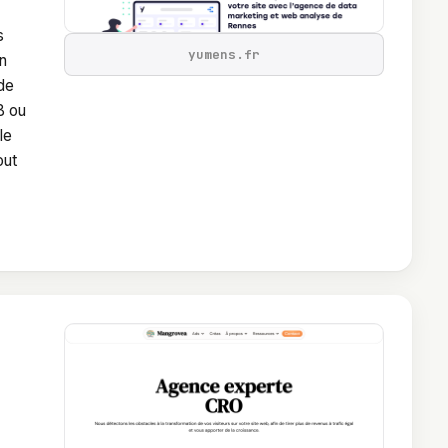
s
yumens.fr
on
 de
B ou
le
out