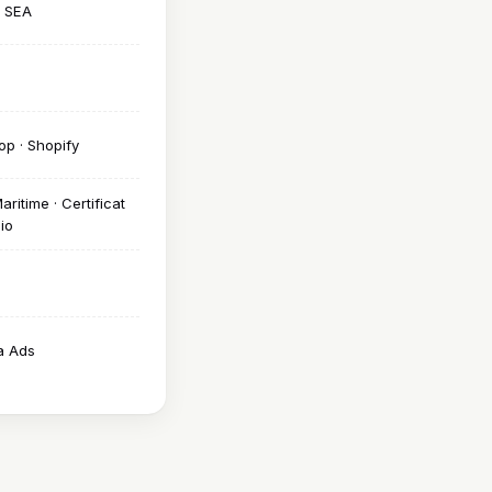
· SEA
p · Shopify
aritime · Certificat
io
a Ads