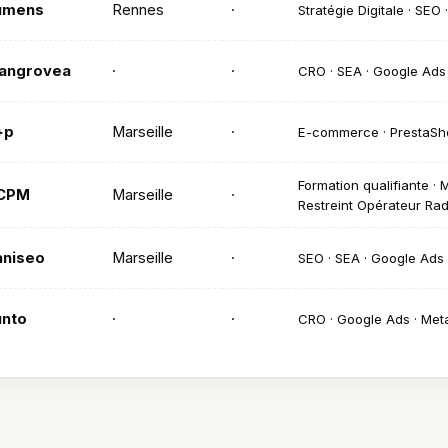
umens
Rennes
·
Stratégie Digitale · SEO 
angrovea
·
·
CRO · SEA · Google Ads
+p
Marseille
·
E-commerce · PrestaSho
Formation qualifiante · M
CPM
Marseille
·
Restreint Opérateur Rad
aniseo
Marseille
·
SEO · SEA · Google Ads
unto
·
·
CRO · Google Ads · Met