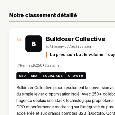
Notre classement détaillé
Bulldozer Collective
01
B
bulldozer-collective.com
La précision bat le volume. Touj
📍
👥
💶
Rennes
250+
retainer
SEO
SEA
SOCIAL ADS
GROWTH
Bulldozer Collective place résolument la conversion au 
du simple levier d'optimisation isolé. Avec 250+ collab
l'agence déploie une stack technologique propriétaire
CRO et performance marketing sur l'intégralité du parc
accélérée et aux grands comptes B2B (Doctolib, Qonto,