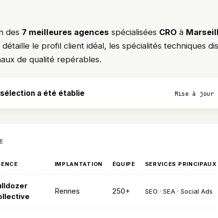
on des
7 meilleures agences
spécialisées
CRO
à
Marseil
taille le profil client idéal, les spécialités techniques disti
naux de qualité repérables.
élection a été établie
Mise à jour 
E
GENCE
IMPLANTATION
ÉQUIPE
SERVICES PRINCIPAUX
lldozer
Rennes
250+
SEO · SEA · Social Ads
llective