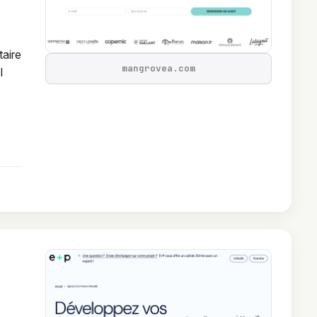
taire
mangrovea.com
l