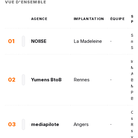
VUE D'ENSEMBLE
SE
AGENCE
IMPLANTATION
ÉQUIPE
PR
SEO
01
NOIISE
La Madeleine
·
mar
SE
Inb
Mar
Acc
02
Yumens BtoB
Rennes
·
Ba
Mar
Per
Bra
Cré
site
03
mediapilote
Angers
·
Ref
site
vitr