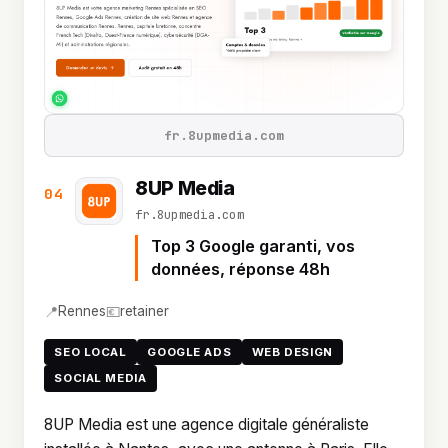
fr.8upmedia.com
8UP Media
04
fr.8upmedia.com
Top 3 Google garanti, vos
données, réponse 48h
📍
💶
Rennes
retainer
SEO LOCAL
GOOGLE ADS
WEB DESIGN
SOCIAL MEDIA
8UP Media est une agence digitale généraliste