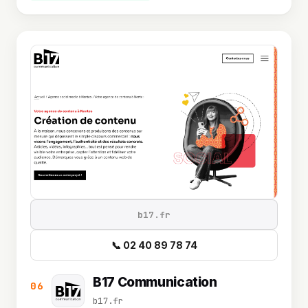
b17.fr
📞 02 40 89 78 74
B17 Communication
06
b17.fr