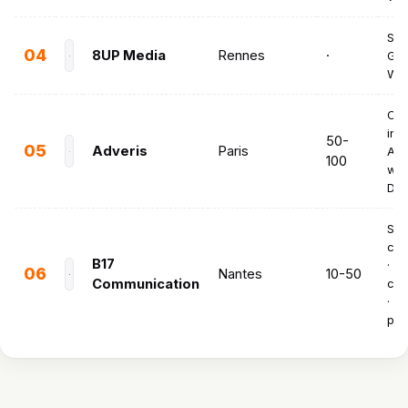
SEO
04
8UP Media
Rennes
·
Goo
Web
Cré
inte
50-
05
Adveris
Paris
App
100
web
Des
Str
com
B17
· A
06
Nantes
10-50
Communication
com
· S
pos