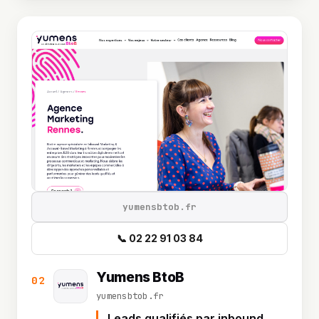
yumensbtob.fr
📞 02 22 91 03 84
Yumens BtoB
02
yumensbtob.fr
Leads qualifiés par inbound