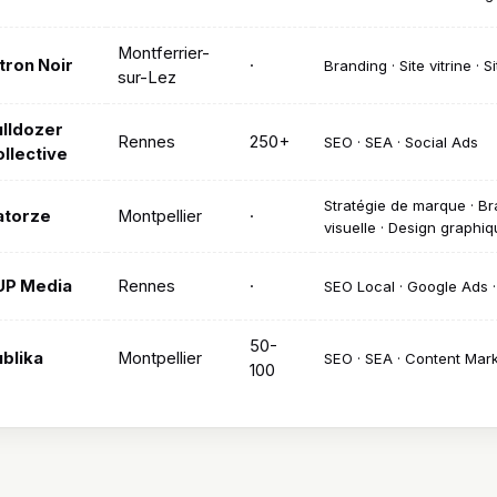
Montferrier-
tron Noir
·
Branding · Site vitrine ·
sur-Lez
lldozer
Rennes
250+
SEO · SEA · Social Ads
llective
Stratégie de marque · Bra
atorze
Montpellier
·
visuelle · Design graphi
UP Media
Rennes
·
SEO Local · Google Ads 
50-
blika
Montpellier
SEO · SEA · Content Mar
100