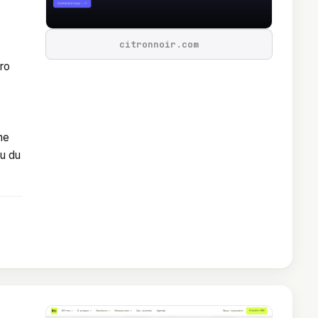
citronnoir.com
éro
ne
ou du