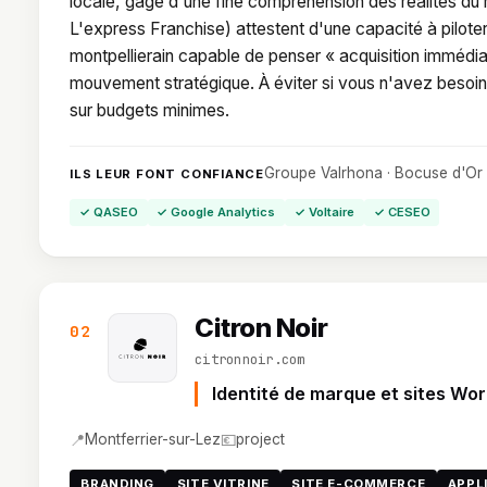
locale, gage d'une fine compréhension des réalités du
L'express Franchise) attestent d'une capacité à pilote
montpellierain capable de penser « acquisition immédi
mouvement stratégique. À éviter si vous n'avez besoin 
sur budgets minimes.
Groupe Valrhona · Bocuse d'Or 
ILS LEUR FONT CONFIANCE
✓ QASEO
✓ Google Analytics
✓ Voltaire
✓ CESEO
Citron Noir
02
citronnoir.com
Identité de marque et sites Wo
📍
💶
Montferrier-sur-Lez
project
BRANDING
SITE VITRINE
SITE E-COMMERCE
APPL