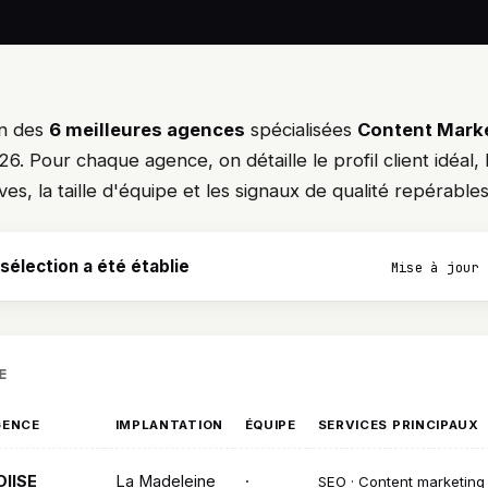
on des
6 meilleures agences
spécialisées
Content Mark
6. Pour chaque agence, on détaille le profil client idéal, l
ves, la taille d'équipe et les signaux de qualité repérables
élection a été établie
Mise à jour 
E
GENCE
IMPLANTATION
ÉQUIPE
SERVICES PRINCIPAUX
OIISE
La Madeleine
·
SEO · Content marketing