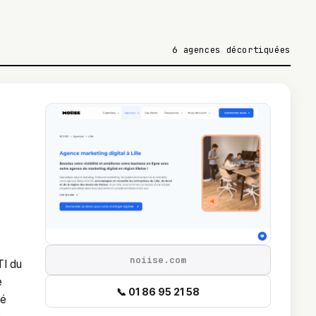
6 agences décortiquées
noiise.com
TI du
e
📞 01 86 95 21 58
té