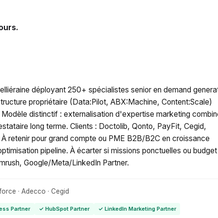
ours.
elliéraine déployant 250+ spécialistes senior en demand generat
tructure propriétaire (Data:Pilot, ABX:Machine, Content:Scale)
odèle distinctif : externalisation d'expertise marketing combi
stataire long terme. Clients : Doctolib, Qonto, PayFit, Cegid,
 À retenir pour grand compte ou PME B2B/B2C en croissance
timisation pipeline. À écarter si missions ponctuelles ou budget
emrush, Google/Meta/LinkedIn Partner.
sforce · Adecco · Cegid
ess Partner
✓ HubSpot Partner
✓ LinkedIn Marketing Partner