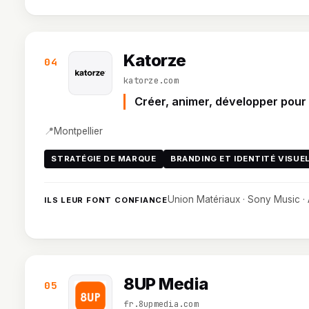
Katorze
04
katorze.com
Créer, animer, développer pou
📍
Montpellier
STRATÉGIE DE MARQUE
BRANDING ET IDENTITÉ VISUE
Union Matériaux · Sony Music · 
ILS LEUR FONT CONFIANCE
8UP Media
05
fr.8upmedia.com