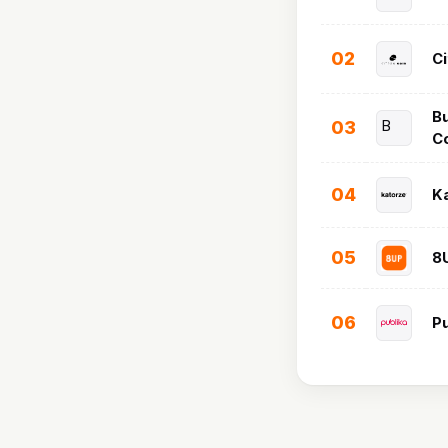
02
Ci
Bu
03
B
Co
04
K
05
8
06
Pu