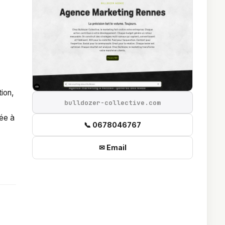
ion,
bulldozer-collective.com
née à
📞 0678046767
✉ Email