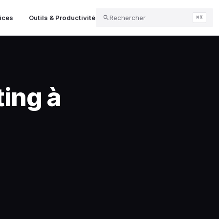
vices
Outils & Productivité
Rechercher
Messagerie & Espaces de Conne
⌘K
ing à