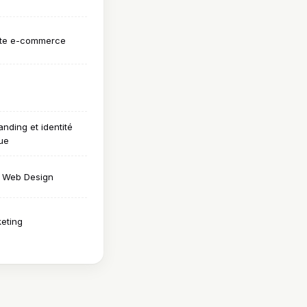
 Site e-commerce
nding et identité
que
· Web Design
keting