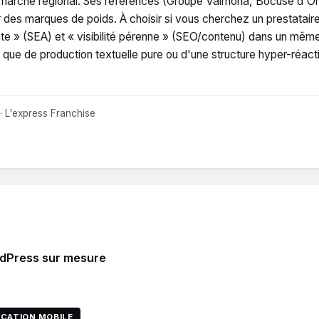
 marché régional. Ses références (Groupe Valrhona, Bocuse d'Or
r des marques de poids. À choisir si vous cherchez un prestatair
ate » (SEA) et « visibilité pérenne » (SEO/contenu) dans un mêm
que de production textuelle pure ou d'une structure hyper-réact
· L'express Franchise
rdPress sur mesure
ICATION MOBILE