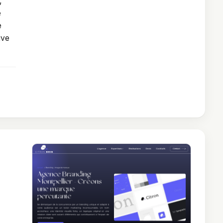
,
e
e
ive