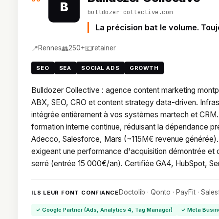
B
bulldozer-collective.com
La précision bat le volume. Touj
📍
👥
💶
Rennes
250+
retainer
SEO
SEA
SOCIAL ADS
GROWTH
Bulldozer Collective : agence content marketing montp
ABX, SEO, CRO et content strategy data-driven. Infras
intégrée entièrement à vos systèmes martech et CRM. M
formation interne continue, réduisant la dépendance pre
Adecco, Salesforce, Mars (~115M€ revenue générée).
exigeant une performance d'acquisition démontrée et op
serré (entrée 15 000€/an). Certifiée GA4, HubSpot, S
Doctolib · Qonto · PayFit · Sale
ILS LEUR FONT CONFIANCE
✓ Google Partner (Ads, Analytics 4, Tag Manager)
✓ Meta Busin