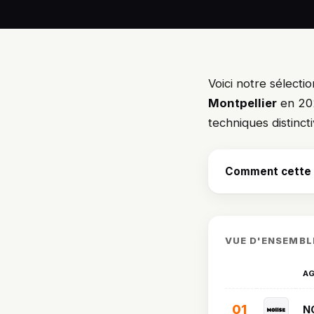
Voici notre sélecti
Montpellier
en 202
techniques distincti
Comment cette s
VUE D'ENSEMBL
A
01
N