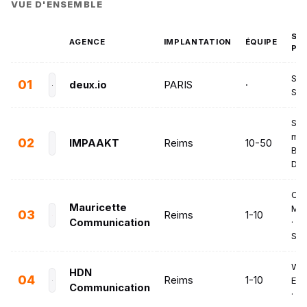
VUE D'ENSEMBLE
SE
AGENCE
IMPLANTATION
ÉQUIPE
PR
SEO
01
deux.io
PARIS
·
Soc
Str
mar
02
IMPAAKT
Reims
10-50
Bra
Des
Com
Mauricette
Ma
03
Reims
1-10
Communication
· Si
SE
Web
HDN
04
Reims
1-10
E-
Communication
· S