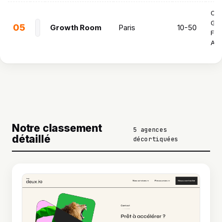
Out
Goo
05
Growth Room
Paris
10-50
Fac
Ad
Notre classement
5 agences
détaillé
décortiquées