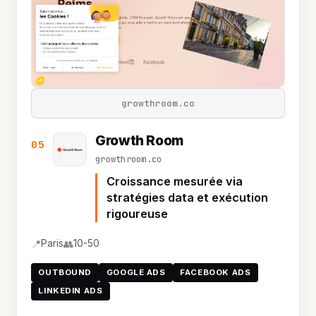
growthroom.co
Growth Room
05
growthroom.co
Croissance mesurée via
stratégies data et exécution
rigoureuse
📍
👥
Paris
10-50
OUTBOUND
GOOGLE ADS
FACEBOOK ADS
LINKEDIN ADS