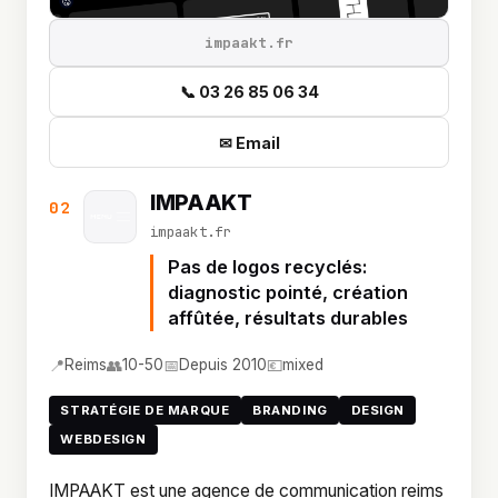
impaakt.fr
📞 03 26 85 06 34
✉ Email
IMPAAKT
02
impaakt.fr
Pas de logos recyclés:
diagnostic pointé, création
affûtée, résultats durables
📍
👥
📅
💶
Reims
10-50
Depuis 2010
mixed
STRATÉGIE DE MARQUE
BRANDING
DESIGN
WEBDESIGN
IMPAAKT est une agence de communication reims