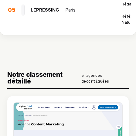
Rédact
05
LEPRESSING
Paris
·
·
Référe
Naturel
Notre classement
5 agences
détaillé
décortiquées