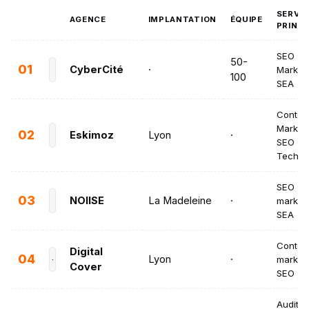
SERVI
AGENCE
IMPLANTATION
ÉQUIPE
PRINC
SEO · C
50-
01
CyberCité
·
Marketi
100
SEA
Conten
Marketi
02
Eskimoz
Lyon
·
SEO ·
Techni
SEO · C
03
NOIISE
La Madeleine
·
marketi
SEA
Conten
Digital
04
Lyon
·
marketi
Cover
SEO · 
Audit S