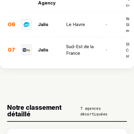
Agency
con
Web 
06
Jalis
Le Havre
·
SEO 
med
SEO 
Sud-Est de la
07
Jalis
·
Créa
France
site
Notre classement
7 agences
détaillé
décortiquées