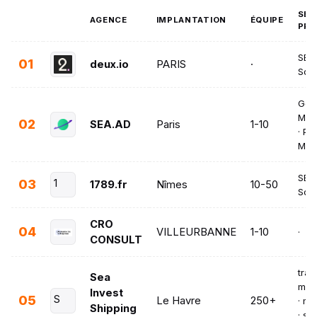
SER
AGENCE
IMPLANTATION
ÉQUIPE
PRI
SEO 
01
deux.io
PARIS
·
Soci
Goog
Micr
02
SEA.AD
Paris
1-10
· Pe
Max
SEO 
03
1
1789.fr
Nîmes
10-50
Soci
CRO
04
VILLEURBANNE
1-10
·
CONSULT
tran
Sea
mar
Invest
05
S
Le Havre
250+
· ma
Shipping
· st