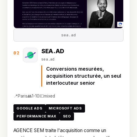
sea.ad
SEA.AD
02
sea.ad
Conversions mesurées,
acquisition structurée, un seul
interlocuteur senior
📍
👥
💶
Paris
1-10
mixed
GOOGLE ADS
MICROSOFT ADS
PERFORMANCE MAX
SEO
AGENCE SEM traite l'acquisition comme un