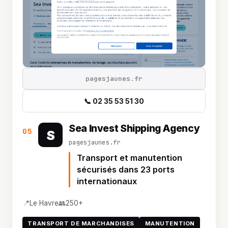
pagesjaunes.fr
📞 02 35 53 51 30
Sea Invest Shipping Agency
05
S
pagesjaunes.fr
Transport et manutention
sécurisés dans 23 ports
internationaux
📍
👥
Le Havre
250+
TRANSPORT DE MARCHANDISES
MANUTENTION