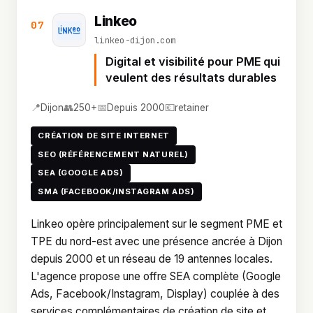
Linkeo
07
linkeo-dijon.com
Digital et visibilité pour PME qui
veulent des résultats durables
📍
👥
📅
💶
Dijon
250+
Depuis 2000
retainer
CRÉATION DE SITE INTERNET
SEO (RÉFÉRENCEMENT NATUREL)
SEA (GOOGLE ADS)
SMA (FACEBOOK/INSTAGRAM ADS)
Linkeo opère principalement sur le segment PME et
TPE du nord-est avec une présence ancrée à Dijon
depuis 2000 et un réseau de 19 antennes locales.
L'agence propose une offre SEA complète (Google
Ads, Facebook/Instagram, Display) couplée à des
services complémentaires de création de site et