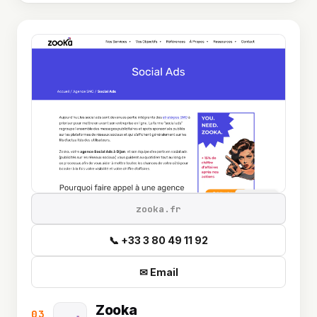
zooka.fr
📞 +33 3 80 49 11 92
✉ Email
Zooka
03