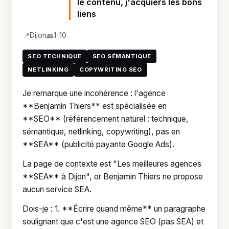
le contenu, j'acquiers les bons
liens
📍
👥
Dijon
1-10
SEO TECHNIQUE
SEO SÉMANTIQUE
NETLINKING
COPYWRITING SEO
Je remarque une incohérence : l'agence
**Benjamin Thiers** est spécialisée en
**SEO** (référencement naturel : technique,
sémantique, netlinking, copywriting), pas en
**SEA** (publicité payante Google Ads).
La page de contexte est "Les meilleures agences
**SEA** à Dijon", or Benjamin Thiers ne propose
aucun service SEA.
Dois-je : 1. **Écrire quand même** un paragraphe
soulignant que c'est une agence SEO (pas SEA) et