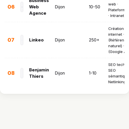
Business
web ·
06
Web
Dijon
10-50
Plateforme
Agence
· Intranet
Création de
internet · 
07
Linkeo
Dijon
250+
(Référenc
naturel) · S
(Google Ad
SEO techni
Benjamin
SEO
08
Dijon
1-10
Thiers
sémantique
Netlinking