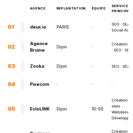
SERVICES
AGENCE
IMPLANTATION
ÉQUIPE
PRINCIPAU
SEO · SEA ·
01
deux.io
PARIS
·
Social Ads
Agence
Création de
02
Dijon
·
Brume
· SEO · SEA
03
Zooka
Dijon
·
SEO · SEA 
04
Pixecom
·
·
·
Création d
sites ·
05
EcloLINK
Dijon
10-50
Webdesign 
Développe
Création de