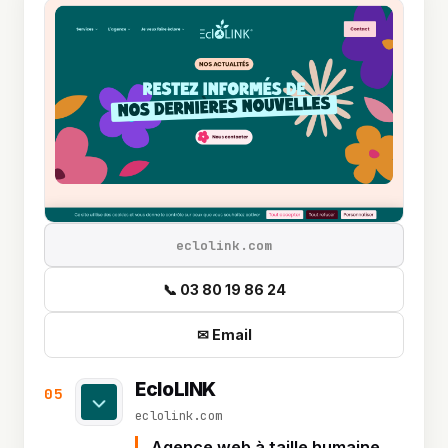
eclolink.com
📞 03 80 19 86 24
✉ Email
EcloLINK
05
eclolink.com
Agence web à taille humaine