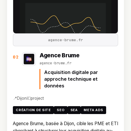
agence-brume.fr
Agence Brume
02
agence-brume.fr
Acquisition digitale par
approche technique et
données
📍
💶
Dijon
project
CRÉATION DE SITE
SEO
SEA
META ADS
Agence Brume, basée à Dijon, cible les PME et ETI
cherchant à structurer leur acquisition digitale au-