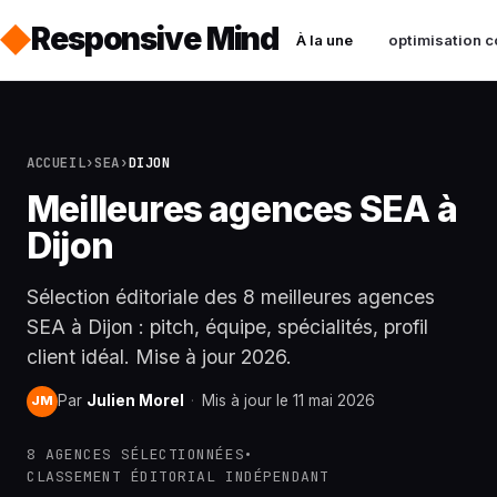
Responsive Mind
À la une
optimisation c
ACCUEIL
›
SEA
›
DIJON
Meilleures agences SEA à
Dijon
Sélection éditoriale des 8 meilleures agences
SEA à Dijon : pitch, équipe, spécialités, profil
client idéal. Mise à jour 2026.
Par
Julien Morel
·
Mis à jour le 11 mai 2026
JM
8 AGENCES SÉLECTIONNÉES
•
CLASSEMENT ÉDITORIAL INDÉPENDANT