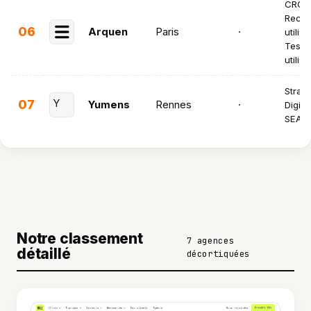
CRO ·
Reche
06
Arquen
Paris
·
utilisa
Tests
utilis
Straté
07
Y
Yumens
Rennes
·
Digita
SEA
Notre classement
7 agences
détaillé
décortiquées