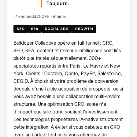
Toujours.
📍
👥
💶
Rennes
250+
retainer
SEO
SEA
SOCIAL ADS
GROWTH
Bulldozer Collective opère en full-funnel : CRO,
SEO, SEA, content et revenue intelligence sont liés
plutôt que traités séquentiellement. 300+
spécialistes répartis entre Paris, Le Havre et New
York. Clients : Doctolib, Qonto, PayFit, Salesforce,
CEGID. À choisir si votre problème de conversion
découle d'une faible acquisition de prospects, ou si
vous avez besoin d'une collaboration multi-leviers
structurée. Une optimisation CRO isolée n'a
d'impact que si le trafic soutient l'investissement.
Les technologies propriétaires IA-native structurent
cette intégration. À éviter si vous débutez en CRO
avec un budget test ou si vous cherchez du