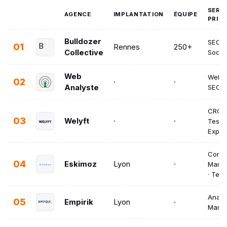
SERV
AGENCE
IMPLANTATION
ÉQUIPE
PRIN
Bulldozer
SEO · 
01
B
Rennes
250+
Collective
Socia
Web
Web An
02
·
·
Analyste
SEO ·
CRO ·
03
Welyft
·
·
Testin
Exper
Conte
04
Eskimoz
Lyon
·
Marke
· Tec
Analyt
05
Empirik
Lyon
·
Marke