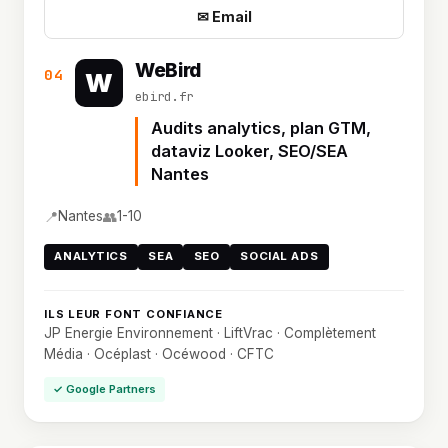
✉ Email
WeBird
04
W
ebird.fr
Audits analytics, plan GTM,
dataviz Looker, SEO/SEA
Nantes
📍
👥
Nantes
1-10
ANALYTICS
SEA
SEO
SOCIAL ADS
ILS LEUR FONT CONFIANCE
JP Energie Environnement · LiftVrac · Complètement
Média · Océplast · Océwood · CFTC
✓ Google Partners