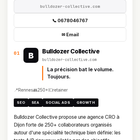
bulldozer-collective.com
📞 0678046767
✉ Email
Bulldozer Collective
01
B
bulldozer-collective.com
La précision bat le volume.
Toujours.
📍
👥
💶
Rennes
250+
retainer
SEO
SEA
SOCIAL ADS
GROWTH
Bulldozer Collective propose une agence CRO à
Dijon forte de 250+ collaborateurs organisés
autour d'une spécialité technique bien définie: les