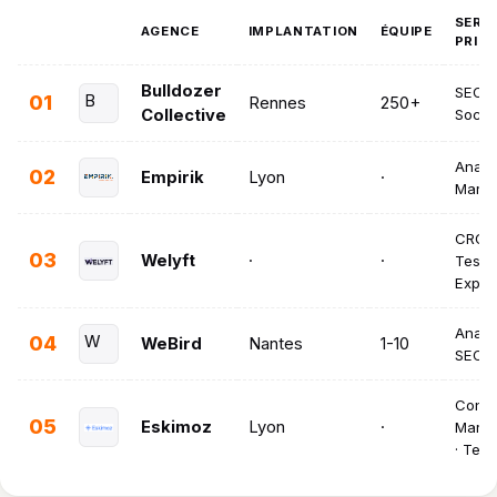
SERV
AGENCE
IMPLANTATION
ÉQUIPE
PRIN
Bulldozer
SEO · 
01
B
Rennes
250+
Collective
Socia
Analyt
02
Empirik
Lyon
·
Marke
CRO ·
03
Welyft
·
·
Testin
Exper
Analyt
04
W
WeBird
Nantes
1-10
SEO
Conte
05
Eskimoz
Lyon
·
Marke
· Tec