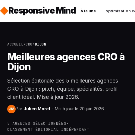
Responsive Mind
À la une
optimisation c
ACCUEIL
›
CRO
›
DIJON
Meilleures agences CRO à
Dijon
Sélection éditoriale des 5 meilleures agences
CRO à Dijon : pitch, équipe, spécialités, profil
client idéal. Mise à jour 2026.
Par
Julien Morel
·
Mis à jour le 20 juin 2026
JM
5 AGENCES SÉLECTIONNÉES
•
CLASSEMENT ÉDITORIAL INDÉPENDANT