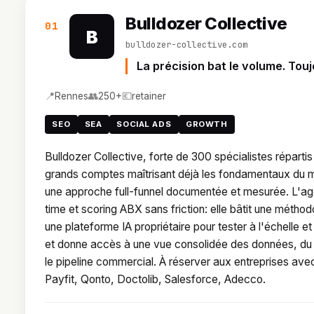
Bulldozer Collective
01
B
bulldozer-collective.com
La précision bat le volume. Touj
📍
👥
💶
Rennes
250+
retainer
SEO
SEA
SOCIAL ADS
GROWTH
Bulldozer Collective, forte de 300 spécialistes répartis 
grands comptes maîtrisant déjà les fondamentaux du mar
une approche full-funnel documentée et mesurée. L'age
time et scoring ABX sans friction: elle bâtit une métho
une plateforme IA propriétaire pour tester à l'échell
et donne accès à une vue consolidée des données, du l
le pipeline commercial. À réserver aux entreprises avec
Payfit, Qonto, Doctolib, Salesforce, Adecco.