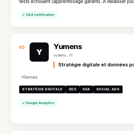
tests échouent (apprentissage garanti). À délaisser 
✓ GA4 certification
Yumens
03
Y
yumens.fr
Stratégie digitale et données p
📍
Rennes
STRATÉGIE DIGITALE
SEO
SEA
SOCIAL ADS
✓ Google Analytics