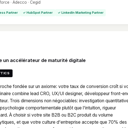
sforce · Adecco · Cegid
ess Partner
✓ HubSpot Partner
✓ LinkedIn Marketing Partner
un accélérateur de maturité digitale
YTICS
che fondée sur un axiome: votre taux de conversion croît si v
iplinaire combine lead CRO, UX/UI designer, développeur front-en
sateur. Trois dimensions non négociables: investigation quantitativ
 psychologie comportementale plutôt que l'intuition, rigueur
sard. À choisir si votre site B2B ou B2C produit du volume
ytiques, et que votre culture d'entreprise accepte que 70% des