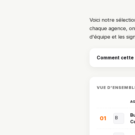
Voici notre sélecti
chaque agence, on dé
d'équipe et les sig
Comment cette s
VUE D'ENSEMBL
A
Bu
01
B
Co