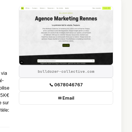
bulldozer-collective.com
 via
l-
📞 0678046767
ilise
 35K€
✉ Email
e sur
tèle: