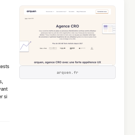
tests
arquen.fr
s,
vant
r si