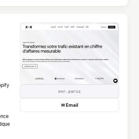
opify
knr.paris
✉ Email
ence
tique