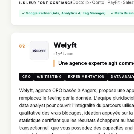
Doctolib · Qonto · PayFit · Sale
ILS LEUR FONT CONFIANCE
✓ Google Partner (Ads, Analytics 4, Tag Manager)
✓ Meta Busin
Welyft
02
elyft.com
Une agence experte agit comme 
CRO
A/B TESTING
EXPERIMENTATION
DATA ANAL
Welyft, agence CRO basée à Angers, propose une appro
remplacez le feeling par la donnée. L'équipe pluridisc
data analyst pour couvrir l'intégralité du parcours utili
qualitative des vrais blocages, idéation appuyée sur la
statistique certifiant que les résultats échappent au ha
transactionnel, que vous possédez des capacités anal