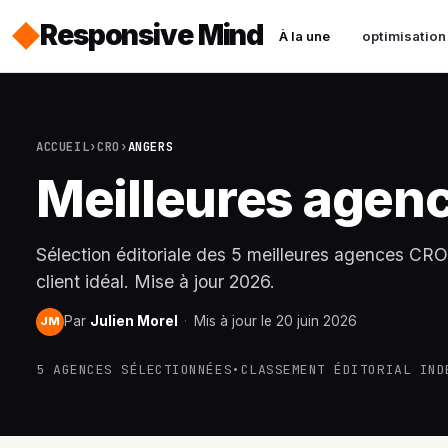
Responsive Mind
À la une
optimisation
ACCUEIL
›
CRO
›
ANGERS
Meilleures agen
Sélection éditoriale des 5 meilleures agences CRO à
client idéal. Mise à jour 2026.
Par
Julien Morel
·
Mis à jour le 20 juin 2026
JM
5 AGENCES SÉLECTIONNÉES
•
CLASSEMENT ÉDITORIAL IND