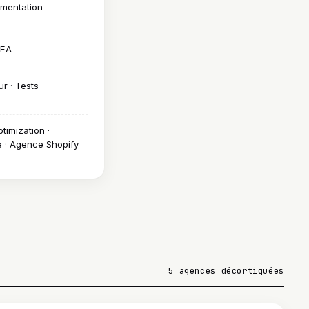
imentation
SEA
r · Tests
timization ·
 · Agence Shopify
5 agences décortiquées