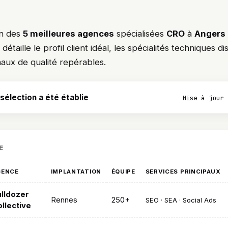
on des
5 meilleures agences
spécialisées
CRO
à
Angers
taille le profil client idéal, les spécialités techniques disti
naux de qualité repérables.
élection a été établie
Mise à jour 
E
GENCE
IMPLANTATION
ÉQUIPE
SERVICES PRINCIPAUX
lldozer
Rennes
250+
SEO · SEA · Social Ads
llective