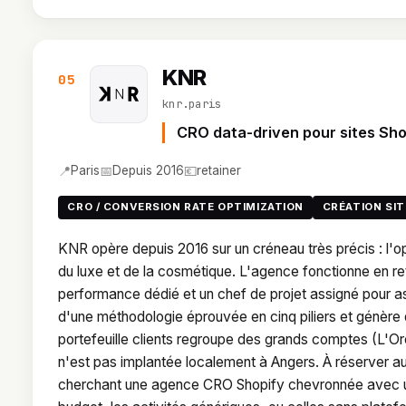
KNR
05
knr.paris
CRO data-driven pour sites Sho
📍
📅
💶
Paris
Depuis 2016
retainer
CRO / CONVERSION RATE OPTIMIZATION
CRÉATION SI
KNR opère depuis 2016 sur un créneau très précis : l'
du luxe et de la cosmétique. L'agence fonctionne en r
performance dédié et un chef de projet assigné pour as
d'une méthodologie éprouvée en cinq piliers et génèr
portefeuille clients regroupe des grands comptes (L'Or
n'est pas implantée localement à Angers. À réserver 
cherchant une agence CRO Shopify chevronnée avec un 