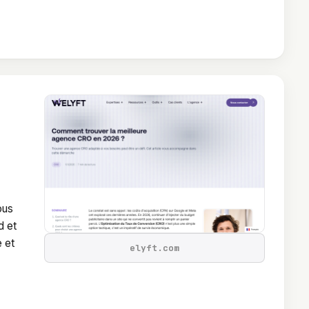
ous
d et
e et
elyft.com