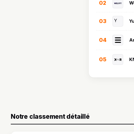
02
We
03
Y
Y
04
A
05
K
Notre classement détaillé