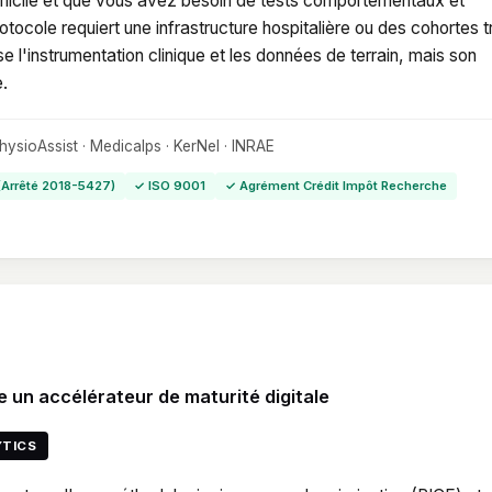
domicile et que vous avez besoin de tests comportementaux et
protocole requiert une infrastructure hospitalière ou des cohortes t
se l'instrumentation clinique et les données de terrain, mais son
.
PhysioAssist · Medicalps · KerNel · INRAE
(Arrêté 2018-5427)
✓ ISO 9001
✓ Agrément Crédit Impôt Recherche
un accélérateur de maturité digitale
YTICS