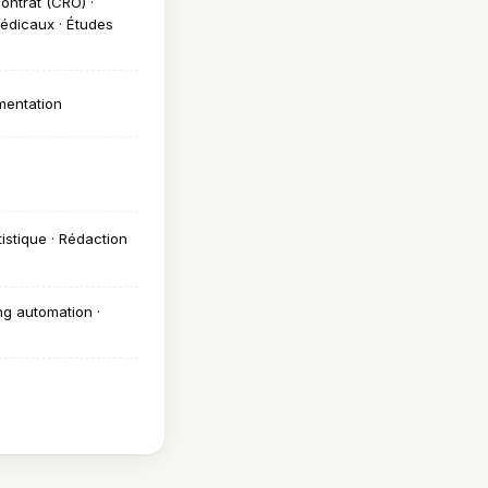
ontrat (CRO) ·
médicaux · Études
mentation
istique · Rédaction
ing automation ·