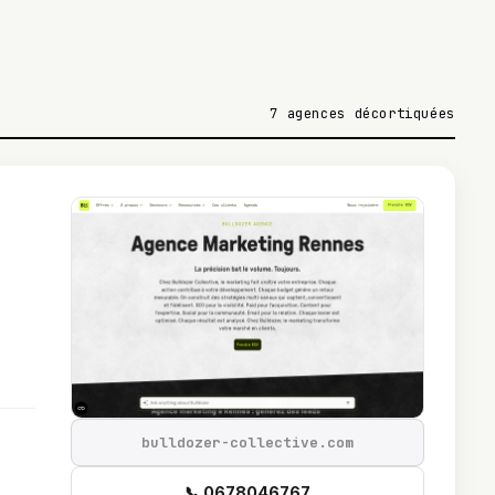
7 agences décortiquées
bulldozer-collective.com
📞 0678046767