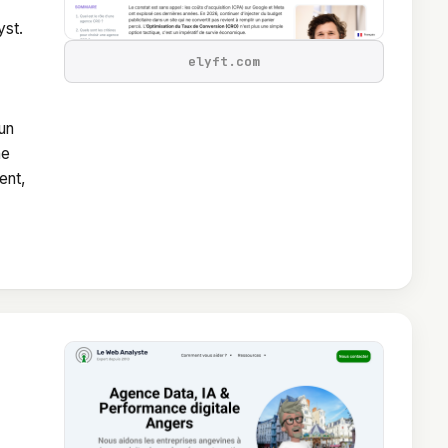
yst.
elyft.com
 un
ne
ent,