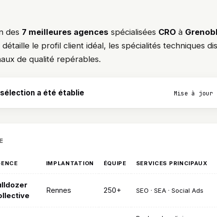
on des
7 meilleures agences
spécialisées
CRO
à
Grenob
taille le profil client idéal, les spécialités techniques disti
naux de qualité repérables.
élection a été établie
Mise à jour 
E
GENCE
IMPLANTATION
ÉQUIPE
SERVICES PRINCIPAUX
lldozer
Rennes
250+
SEO · SEA · Social Ads
llective