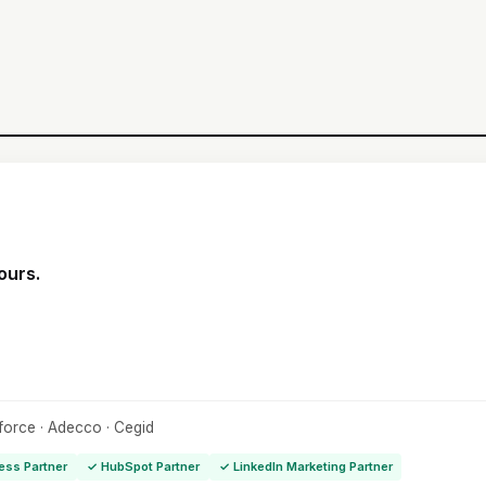
ours.
sforce · Adecco · Cegid
ess Partner
✓ HubSpot Partner
✓ LinkedIn Marketing Partner