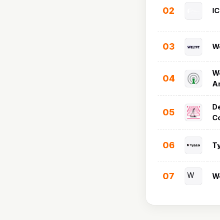
02
I
03
We
W
04
A
De
05
C
06
T
07
W
W