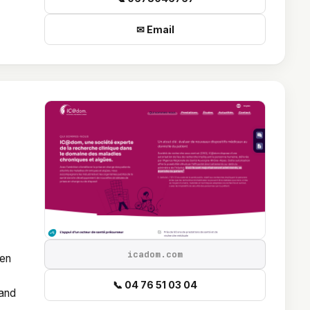
✉ Email
icadom.com
 en
📞 04 76 51 03 04
uand