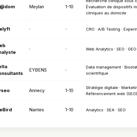
Recherche clinique sous c
C@dom
Meylan
1-10
Évaluation de dispositifs 
cliniques au domicile
lyft
·
·
CRO · A/B Testing · Experi
eb
·
·
Web Analytics · SEO · GEO
nalyste
lta
Data management · Biostat
EYBENS
·
onsultants
scientifique
Stratégie digitale · Market
yseo
Annecy
1-10
Référencement web (SEO)
eBird
Nantes
1-10
Analytics · SEA · SEO