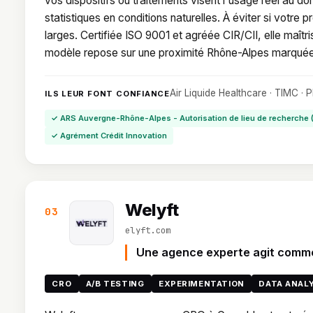
vos dispositifs ou traitements visent l'usage réel au 
statistiques en conditions naturelles. À éviter si votre 
larges. Certifiée ISO 9001 et agréée CIR/CII, elle maîtri
modèle repose sur une proximité Rhône-Alpes marquée
Air Liquide Healthcare · TIMC · 
ILS LEUR FONT CONFIANCE
✓ ARS Auvergne-Rhône-Alpes - Autorisation de lieu de recherche 
✓ Agrément Crédit Innovation
Welyft
03
elyft.com
Une agence experte agit comme 
CRO
A/B TESTING
EXPERIMENTATION
DATA ANAL