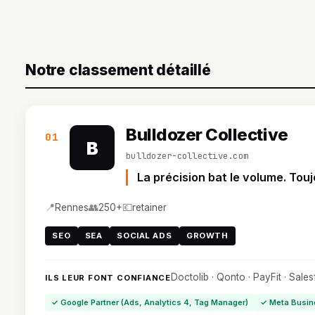
Notre classement détaillé
Bulldozer Collective
01
B
bulldozer-collective.com
La précision bat le volume. Touj
📍
👥
💶
Rennes
250+
retainer
SEO
SEA
SOCIAL ADS
GROWTH
Doctolib · Qonto · PayFit · Sale
ILS LEUR FONT CONFIANCE
✓ Google Partner (Ads, Analytics 4, Tag Manager)
✓ Meta Busin