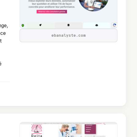
nge,
nce
ebanalyste.com
t
é