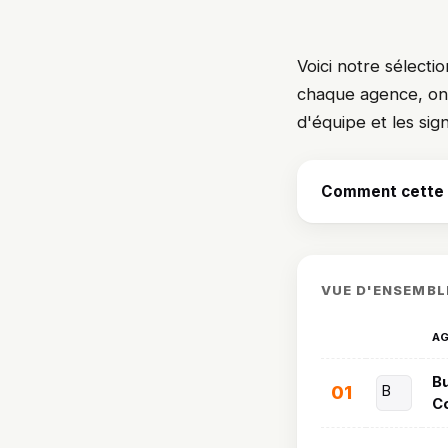
Voici notre sélecti
chaque agence, on dé
d'équipe et les sig
Comment cette s
VUE D'ENSEMBL
A
Bu
01
B
Co