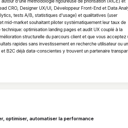
utour d'une méthodologie rigoureuse de priorisation (RICE) et
e: Lead CRO, Designer UX/UI, Développeur Front-End et Data Anal
tics, tests A/B, statistiques d'usage) et qualitatives (user
et mid-market souhaitant piloter systématiquement leur taux de
é technique: optimisation landing pages et audit UX couplé à la
amélioration structurelle du parcours client et que vous acceptez
ultats rapides sans investissement en recherche utilisateur ou u
et B2C déjà data-conscientes y trouvent un partenaire transpar
er, optimiser, automatiser la performance