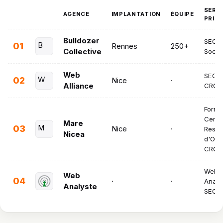
SERV
AGENCE
IMPLANTATION
ÉQUIPE
PRIN
Bulldozer
SEO · 
01
B
Rennes
250+
Collective
Socia
Web
SEO · 
02
W
Nice
·
Alliance
CRO
Forma
Certif
Mare
03
M
Nice
·
Restre
Nicea
d'Opé
CRO
Web
Web
04
·
·
Analyt
Analyste
SEO ·