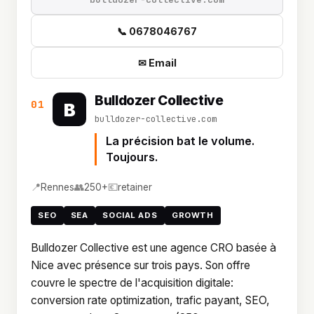
📞 0678046767
✉ Email
Bulldozer Collective
01
B
bulldozer-collective.com
La précision bat le volume.
Toujours.
📍
👥
💶
Rennes
250+
retainer
SEO
SEA
SOCIAL ADS
GROWTH
Bulldozer Collective est une agence CRO basée à
Nice avec présence sur trois pays. Son offre
couvre le spectre de l'acquisition digitale:
conversion rate optimization, trafic payant, SEO,